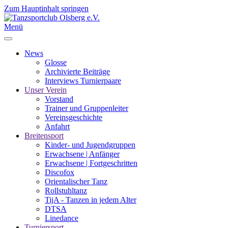
Zum Hauptinhalt springen
Menü
News
Glosse
Archivierte Beiträge
Interviews Turnierpaare
Unser Verein
Vorstand
Trainer und Gruppenleiter
Vereinsgeschichte
Anfahrt
Breitensport
Kinder- und Jugendgruppen
Erwachsene | Anfänger
Erwachsene | Fortgeschritten
Discofox
Orientalischer Tanz
Rollstuhltanz
TijA - Tanzen in jedem Alter
DTSA
Linedance
Turniersport