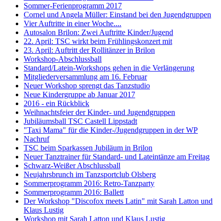
Sommer-Ferienprogramm 2017
Cornel und Angela Müller: Einstand bei den Jugendgruppen
Vier Auftritte in einer Woche....
Autosalon Brilon: Zwei Auftritte Kinder/Jugend
22. April: TSC wirkt beim Frühlingskonzert mit
23. April: Auftritt der Rollitänzer in Brilon
Workshop-Abschlussball
Standard/Latein-Workshops gehen in die Verlängerung
Mitgliederversammlung am 16. Februar
Neuer Workshop sprengt das Tanzstudio
Neue Kindergruppe ab Januar 2017
2016 - ein Rückblick
Weihnachtsfeier der Kinder- und Jugendgruppen
Jubiläumsball TSC Castell Lippstadt
"Taxi Mama" für die Kinder-/Jugendgruppen in der WP
Nachruf
TSC beim Sparkassen Jubiläum in Brilon
Neuer Tanztrainer für Standard- und Lateintänze am Freitag
Schwarz-Weißer Abschlussball
Neujahrsbrunch im Tanzsportclub Olsberg
Sommerprogramm 2016: Retro-Tanzparty
Sommerprogramm 2016: Ballett
Der Workshop "Discofox meets Latin" mit Sarah Latton und
Klaus Lustig
Workshop mit Sarah Latton und Klaus Lustig