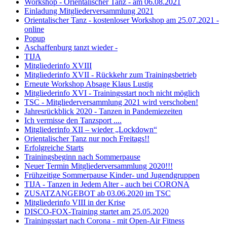
Workshop - Orientalischer Tanz - am 06.08.2021
Einladung Mitgliederversammlung 2021
Orientalischer Tanz - kostenloser Workshop am 25.07.2021 -
online
Popup
Aschaffenburg tanzt wieder -
TIJA
Mitgliederinfo XVIII
Mitgliederinfo XVII - Rückkehr zum Trainingsbetrieb
Erneute Workshop Absage Klaus Lustig
Mitgliederinfo XVI - Trainingsstart noch nicht möglich
TSC - Mitgliederversammlung 2021 wird verschoben!
Jahresrückblick 2020 - Tanzen in Pandemiezeiten
Ich vermisse den Tanzsport ....
Mitgliederinfo XII – wieder „Lockdown“
Orientalischer Tanz nur noch Freitags!!
Erfolgreiche Starts
Trainingsbeginn nach Sommerpause
Neuer Termin Mitgliederversammlung 2020!!!
Frühzeitige Sommerpause Kinder- und Jugendgruppen
TIJA - Tanzen in Jedem Alter - auch bei CORONA
ZUSATZANGEBOT ab 03.06.2020 im TSC
Mitgliederinfo VIII in der Krise
DISCO-FOX-Training startet am 25.05.2020
Trainingsstart nach Corona - mit Open-Air Fitness