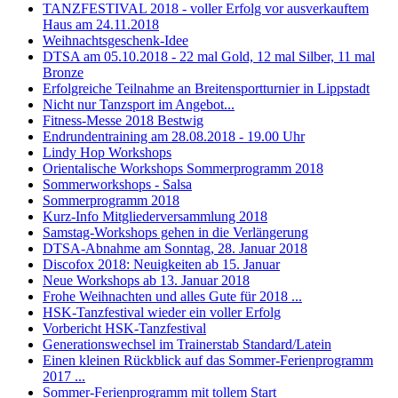
TANZFESTIVAL 2018 - voller Erfolg vor ausverkauftem
Haus am 24.11.2018
Weihnachtsgeschenk-Idee
DTSA am 05.10.2018 - 22 mal Gold, 12 mal Silber, 11 mal
Bronze
Erfolgreiche Teilnahme an Breitensportturnier in Lippstadt
Nicht nur Tanzsport im Angebot...
Fitness-Messe 2018 Bestwig
Endrundentraining am 28.08.2018 - 19.00 Uhr
Lindy Hop Workshops
Orientalische Workshops Sommerprogramm 2018
Sommerworkshops - Salsa
Sommerprogramm 2018
Kurz-Info Mitgliederversammlung 2018
Samstag-Workshops gehen in die Verlängerung
DTSA-Abnahme am Sonntag, 28. Januar 2018
Discofox 2018: Neuigkeiten ab 15. Januar
Neue Workshops ab 13. Januar 2018
Frohe Weihnachten und alles Gute für 2018 ...
HSK-Tanzfestival wieder ein voller Erfolg
Vorbericht HSK-Tanzfestival
Generationswechsel im Trainerstab Standard/Latein
Einen kleinen Rückblick auf das Sommer-Ferienprogramm
2017 ...
Sommer-Ferienprogramm mit tollem Start