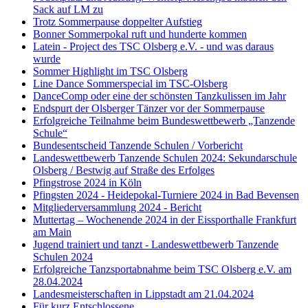
Sack auf LM zu
Trotz Sommerpause doppelter Aufstieg
Bonner Sommerpokal ruft und hunderte kommen
Latein - Project des TSC Olsberg e.V. - und was daraus
wurde
Sommer Highlight im TSC Olsberg
Line Dance Sommerspecial im TSC-Olsberg
DanceComp oder eine der schönsten Tanzkulissen im Jahr
Endspurt der Olsberger Tänzer vor der Sommerpause
Erfolgreiche Teilnahme beim Bundeswettbewerb „Tanzende
Schule“
Bundesentscheid Tanzende Schulen / Vorbericht
Landeswettbewerb Tanzende Schulen 2024: Sekundarschule
Olsberg / Bestwig auf Straße des Erfolges
Pfingstrose 2024 in Köln
Pfingsten 2024 - Heidepokal-Turniere 2024 in Bad Bevensen
Mitgliederversammlung 2024 - Bericht
Muttertag – Wochenende 2024 in der Eissporthalle Frankfurt
am Main
Jugend trainiert und tanzt - Landeswettbewerb Tanzende
Schulen 2024
Erfolgreiche Tanzsportabnahme beim TSC Olsberg e.V. am
28.04.2024
Landesmeisterschaften in Lippstadt am 21.04.2024
Für kurz Entschlossene