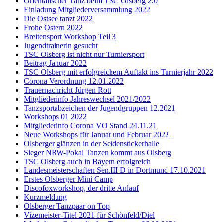
Orientalischer Tanz beim TSC Olsberg 2.0
Einladung Mitgliederversammlung 2022
Die Ostsee tanzt 2022
Frohe Ostern 2022
Breitensport Workshop Teil 3
Jugendtrainerin gesucht
TSC Olsberg ist nicht nur Turniersport
Beitrag Januar 2022
TSC Olsberg mit erfolgreichem Auftakt ins Turnierjahr 2022
Corona Verordnung 12.01.2022
Trauernachricht Jürgen Rott
Mitgliederinfo Jahreswechsel 2021/2022
Tanzsportabzeichen der Jugendgruppen 12.2021
Workshops 01 2022
Mitgliederinfo Corona VO Stand 24.11.21
Neue Workshops für Januar und Februar 2022
Olsberger glänzen in der Seidenstickerhalle
Sieger NRW-Pokal Tanzen kommt aus Olsberg
TSC Olsberg auch in Bayern erfolgreich
Landesmeisterschaften Sen.III D in Dortmund 17.10.2021
Erstes Olsberger Mini Camp
Discofoxworkshop, der dritte Anlauf
Kurzmeldung
Olsberger Tanzpaar on Top
Vizemeister-Titel 2021 für Schönfeld/Diel