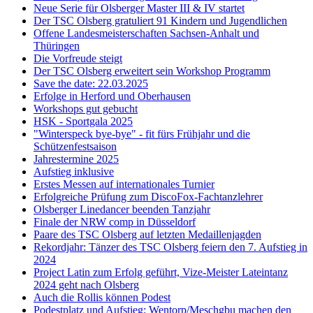
Neue Serie für Olsberger Master III & IV startet
Der TSC Olsberg gratuliert 91 Kindern und Jugendlichen
Offene Landesmeisterschaften Sachsen-Anhalt und
Thüringen
Die Vorfreude steigt
Der TSC Olsberg erweitert sein Workshop Programm
Save the date: 22.03.2025
Erfolge in Herford und Oberhausen
Workshops gut gebucht
HSK - Sportgala 2025
"Winterspeck bye-bye" - fit fürs Frühjahr und die
Schützenfestsaison
Jahrestermine 2025
Aufstieg inklusive
Erstes Messen auf internationales Turnier
Erfolgreiche Prüfung zum DiscoFox-Fachtanzlehrer
Olsberger Linedancer beenden Tanzjahr
Finale der NRW comp in Düsseldorf
Paare des TSC Olsberg auf letzten Medaillenjagden
Rekordjahr: Tänzer des TSC Olsberg feiern den 7. Aufstieg in
2024
Project Latin zum Erfolg geführt, Vize-Meister Lateintanz
2024 geht nach Olsberg
Auch die Rollis können Podest
Podestplatz und Aufstieg: Wentorp/Meschgbu machen den