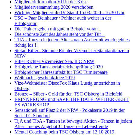
Mitgliederinformation VII in der Krise
Mitgliederversammlung 2020 verschoben
Wichtige Mitgliederinfo IV Stand 15.03.2020 - 16.30 Uhr
TSC – Paar Beinhauer / Pohlner auch weiter in der
Erfolgsspur
Die Trainer gehen mit gutem Beispiel voran...
Die schönste Zeit des Jahres steht vor der Tür –
TIJA - Tanzen in jedem Alter - nach Aschermittwoch geht es
richtig los!!!
Stefan Eifler - Stefanie Richter Vizemeister Standardtänze in
NRW
Eifler Richter Vizemeister Sen. II C NRW
Erfolgreiche Tanzsportabzeichenprüfung 2020
Erfolgreicher Jahresauftakt für TSC Turnierpaare
Weihnachtsgeschenk-Idee 2019
Vize-Weltmeister DiscoFox Klaus Lustig unterrichtet in
Olsberg
Bronze – Silber - Gold für den TSC Olsberg in Bielefeld
ERINNERUNG und SAVE THE DATE: WEITER GEHT
ES WORKSHOP
Sensationell auf Platz 2 der NRW - Pokalserie 2019 in der
Sen. II C Standard
TijA und TibA - Tanzen ist bewegte Aktion - Tanzen in jedem
Alter – neues Angebot!!! Tanzen = Lebensfreude
Mental Coaching beim TSC Olsberg am 13.10.2019