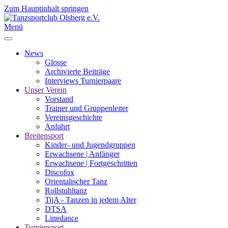
Zum Hauptinhalt springen
Menü
News
Glosse
Archivierte Beiträge
Interviews Turnierpaare
Unser Verein
Vorstand
Trainer und Gruppenleiter
Vereinsgeschichte
Anfahrt
Breitensport
Kinder- und Jugendgruppen
Erwachsene | Anfänger
Erwachsene | Fortgeschritten
Discofox
Orientalischer Tanz
Rollstuhltanz
TijA - Tanzen in jedem Alter
DTSA
Linedance
Turniersport