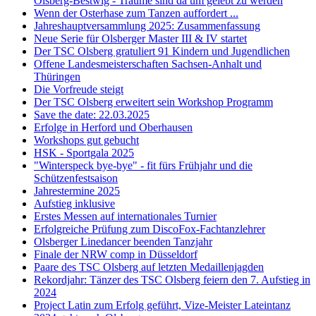
Olsberg-Bestwig - Träume sind da um gelebt zu werden
Wenn der Osterhase zum Tanzen auffordert ...
Jahreshauptversammlung 2025: Zusammenfassung
Neue Serie für Olsberger Master III & IV startet
Der TSC Olsberg gratuliert 91 Kindern und Jugendlichen
Offene Landesmeisterschaften Sachsen-Anhalt und
Thüringen
Die Vorfreude steigt
Der TSC Olsberg erweitert sein Workshop Programm
Save the date: 22.03.2025
Erfolge in Herford und Oberhausen
Workshops gut gebucht
HSK - Sportgala 2025
"Winterspeck bye-bye" - fit fürs Frühjahr und die
Schützenfestsaison
Jahrestermine 2025
Aufstieg inklusive
Erstes Messen auf internationales Turnier
Erfolgreiche Prüfung zum DiscoFox-Fachtanzlehrer
Olsberger Linedancer beenden Tanzjahr
Finale der NRW comp in Düsseldorf
Paare des TSC Olsberg auf letzten Medaillenjagden
Rekordjahr: Tänzer des TSC Olsberg feiern den 7. Aufstieg in
2024
Project Latin zum Erfolg geführt, Vize-Meister Lateintanz