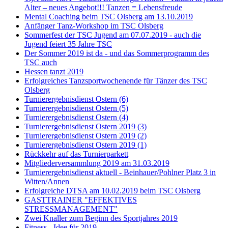
Alter – neues Angebot!!! Tanzen = Lebensfreude
Mental Coaching beim TSC Olsberg am 13.10.2019
Anfänger Tanz-Workshop im TSC Olsberg
Sommerfest der TSC Jugend am 07.07.2019 - auch die
Jugend feiert 35 Jahre TSC
Der Sommer 2019 ist da - und das Sommerprogramm des
TSC auch
Hessen tanzt 2019
Erfolgreiches Tanzsportwochenende für Tänzer des TSC
Olsberg
Turnierergebnisdienst Ostern (6)
Turnierergebnisdienst Ostern (5)
Turnierergebnisdienst Ostern (4)
Turnierergebnisdienst Ostern 2019 (3)
Turnierergebnisdienst Ostern 2019 (2)
Turnierergebnisdienst Ostern 2019 (1)
Rückkehr auf das Turnierparkett
Mitgliederversammlung 2019 am 31.03.2019
Turnierergebnisdienst aktuell - Beinhauer/Pohlner Platz 3 in
Witten/Annen
Erfolgreiche DTSA am 10.02.2019 beim TSC Olsberg
GASTTRAINER "EFFEKTIVES
STRESSMANAGEMENT"
Zwei Knaller zum Beginn des Sportjahres 2019
Fitness - Idee für 2019