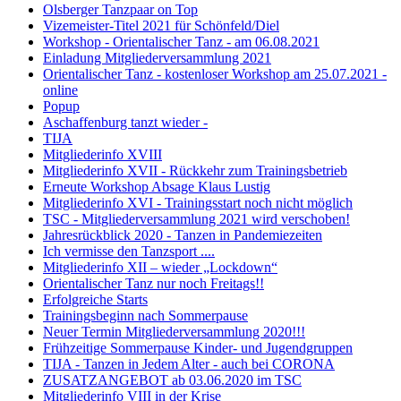
Olsberger Tanzpaar on Top
Vizemeister-Titel 2021 für Schönfeld/Diel
Workshop - Orientalischer Tanz - am 06.08.2021
Einladung Mitgliederversammlung 2021
Orientalischer Tanz - kostenloser Workshop am 25.07.2021 -
online
Popup
Aschaffenburg tanzt wieder -
TIJA
Mitgliederinfo XVIII
Mitgliederinfo XVII - Rückkehr zum Trainingsbetrieb
Erneute Workshop Absage Klaus Lustig
Mitgliederinfo XVI - Trainingsstart noch nicht möglich
TSC - Mitgliederversammlung 2021 wird verschoben!
Jahresrückblick 2020 - Tanzen in Pandemiezeiten
Ich vermisse den Tanzsport ....
Mitgliederinfo XII – wieder „Lockdown“
Orientalischer Tanz nur noch Freitags!!
Erfolgreiche Starts
Trainingsbeginn nach Sommerpause
Neuer Termin Mitgliederversammlung 2020!!!
Frühzeitige Sommerpause Kinder- und Jugendgruppen
TIJA - Tanzen in Jedem Alter - auch bei CORONA
ZUSATZANGEBOT ab 03.06.2020 im TSC
Mitgliederinfo VIII in der Krise