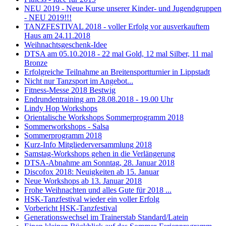
NEU 2019 - Neue Kurse unserer Kinder- und Jugendgruppen
- NEU 2019!!!
TANZFESTIVAL 2018 - voller Erfolg vor ausverkauftem
Haus am 24.11.2018
Weihnachtsgeschenk-Idee
DTSA am 05.10.2018 - 22 mal Gold, 12 mal Silber, 11 mal
Bronze
Erfolgreiche Teilnahme an Breitensportturnier in Lippstadt
Nicht nur Tanzsport im Angebot...
Fitness-Messe 2018 Bestwig
Endrundentraining am 28.08.2018 - 19.00 Uhr
Lindy Hop Workshops
Orientalische Workshops Sommerprogramm 2018
Sommerworkshops - Salsa
Sommerprogramm 2018
Kurz-Info Mitgliederversammlung 2018
Samstag-Workshops gehen in die Verlängerung
DTSA-Abnahme am Sonntag, 28. Januar 2018
Discofox 2018: Neuigkeiten ab 15. Januar
Neue Workshops ab 13. Januar 2018
Frohe Weihnachten und alles Gute für 2018 ...
HSK-Tanzfestival wieder ein voller Erfolg
Vorbericht HSK-Tanzfestival
Generationswechsel im Trainerstab Standard/Latein