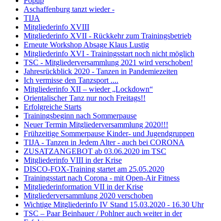
Popup
Aschaffenburg tanzt wieder -
TIJA
Mitgliederinfo XVIII
Mitgliederinfo XVII - Rückkehr zum Trainingsbetrieb
Erneute Workshop Absage Klaus Lustig
Mitgliederinfo XVI - Trainingsstart noch nicht möglich
TSC - Mitgliederversammlung 2021 wird verschoben!
Jahresrückblick 2020 - Tanzen in Pandemiezeiten
Ich vermisse den Tanzsport ....
Mitgliederinfo XII – wieder „Lockdown“
Orientalischer Tanz nur noch Freitags!!
Erfolgreiche Starts
Trainingsbeginn nach Sommerpause
Neuer Termin Mitgliederversammlung 2020!!!
Frühzeitige Sommerpause Kinder- und Jugendgruppen
TIJA - Tanzen in Jedem Alter - auch bei CORONA
ZUSATZANGEBOT ab 03.06.2020 im TSC
Mitgliederinfo VIII in der Krise
DISCO-FOX-Training startet am 25.05.2020
Trainingsstart nach Corona - mit Open-Air Fitness
Mitgliederinformation VII in der Krise
Mitgliederversammlung 2020 verschoben
Wichtige Mitgliederinfo IV Stand 15.03.2020 - 16.30 Uhr
TSC – Paar Beinhauer / Pohlner auch weiter in der