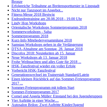
Bronze
Erfolgreiche Teilnahme an Breitensportturnier in Lippstadt
Nicht nur Tanzsport im Angebot...
Fitness-Messe 2018 Bestwig
Endrundentraining am 28.08.2018 - 19.00 Uhr
Lindy Hop Workshops
Orientalische Workshops Sommerprogramm 2018
Sommerworkshops - Salsa
Sommerprogramm 2018
Kurz-Info Mitgliederversammlung 2018
Samstag-Workshops gehen in die Verlängerung
DTSA-Abnahme am Sonntag, 28. Januar 2018
Discofox 2018: Neuigkeiten ab 15. Januar
Neue Workshops ab 13. Januar 2018
Frohe Weihnachten und alles Gute für 2018 ...
HSK-Tanzfestival wieder ein voller Erfolg
Vorbericht HSK-Tanzfestival
Generationswechsel im Trainerstab Standard/Latein
Einen kleinen Rückblick auf das Sommer-Ferienprogramm
2017 ...
Sommer-Ferienprogramm mit tollem Start
Sommer-Ferienprogramm 2017
Cornel und Angela Müller: Einstand bei den Jugendgruppen
Vier Auftritte in einer Woche....
Autosalon Brilon: Zwei Auftritte Kinder/Jugend