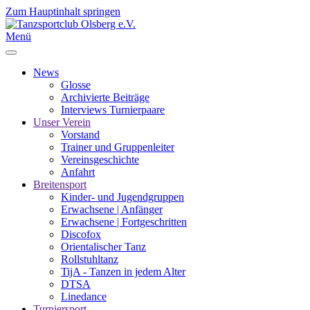
Zum Hauptinhalt springen
Menü
News
Glosse
Archivierte Beiträge
Interviews Turnierpaare
Unser Verein
Vorstand
Trainer und Gruppenleiter
Vereinsgeschichte
Anfahrt
Breitensport
Kinder- und Jugendgruppen
Erwachsene | Anfänger
Erwachsene | Fortgeschritten
Discofox
Orientalischer Tanz
Rollstuhltanz
TijA - Tanzen in jedem Alter
DTSA
Linedance
Turniersport