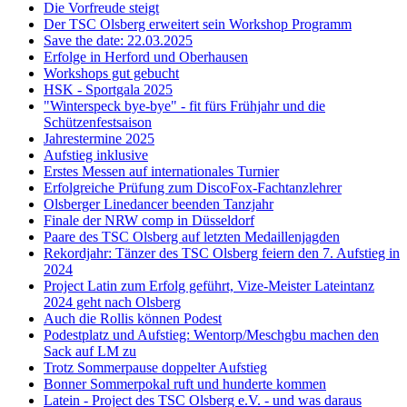
Die Vorfreude steigt
Der TSC Olsberg erweitert sein Workshop Programm
Save the date: 22.03.2025
Erfolge in Herford und Oberhausen
Workshops gut gebucht
HSK - Sportgala 2025
"Winterspeck bye-bye" - fit fürs Frühjahr und die
Schützenfestsaison
Jahrestermine 2025
Aufstieg inklusive
Erstes Messen auf internationales Turnier
Erfolgreiche Prüfung zum DiscoFox-Fachtanzlehrer
Olsberger Linedancer beenden Tanzjahr
Finale der NRW comp in Düsseldorf
Paare des TSC Olsberg auf letzten Medaillenjagden
Rekordjahr: Tänzer des TSC Olsberg feiern den 7. Aufstieg in
2024
Project Latin zum Erfolg geführt, Vize-Meister Lateintanz
2024 geht nach Olsberg
Auch die Rollis können Podest
Podestplatz und Aufstieg: Wentorp/Meschgbu machen den
Sack auf LM zu
Trotz Sommerpause doppelter Aufstieg
Bonner Sommerpokal ruft und hunderte kommen
Latein - Project des TSC Olsberg e.V. - und was daraus