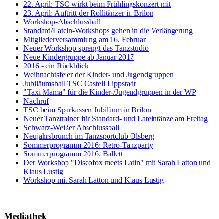
22. April: TSC wirkt beim Frühlingskonzert mit
23. April: Auftritt der Rollitänzer in Brilon
Workshop-Abschlussball
Standard/Latein-Workshops gehen in die Verlängerung
Mitgliederversammlung am 16. Februar
Neuer Workshop sprengt das Tanzstudio
Neue Kindergruppe ab Januar 2017
2016 - ein Rückblick
Weihnachtsfeier der Kinder- und Jugendgruppen
Jubiläumsball TSC Castell Lippstadt
"Taxi Mama" für die Kinder-/Jugendgruppen in der WP
Nachruf
TSC beim Sparkassen Jubiläum in Brilon
Neuer Tanztrainer für Standard- und Lateintänze am Freitag
Schwarz-Weißer Abschlussball
Neujahrsbrunch im Tanzsportclub Olsberg
Sommerprogramm 2016: Retro-Tanzparty
Sommerprogramm 2016: Ballett
Der Workshop "Discofox meets Latin" mit Sarah Latton und
Klaus Lustig
Workshop mit Sarah Latton und Klaus Lustig
Mediathek