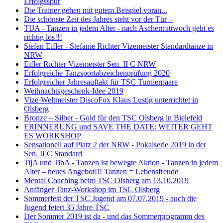
Erfolgsspur
Die Trainer gehen mit gutem Beispiel voran...
Die schönste Zeit des Jahres steht vor der Tür –
TIJA - Tanzen in jedem Alter - nach Aschermittwoch geht es
richtig los!!!
Stefan Eifler - Stefanie Richter Vizemeister Standardtänze in
NRW
Eifler Richter Vizemeister Sen. II C NRW
Erfolgreiche Tanzsportabzeichenprüfung 2020
Erfolgreicher Jahresauftakt für TSC Turnierpaare
Weihnachtsgeschenk-Idee 2019
Vize-Weltmeister DiscoFox Klaus Lustig unterrichtet in
Olsberg
Bronze – Silber - Gold für den TSC Olsberg in Bielefeld
ERINNERUNG und SAVE THE DATE: WEITER GEHT
ES WORKSHOP
Sensationell auf Platz 2 der NRW - Pokalserie 2019 in der
Sen. II C Standard
TijA und TibA - Tanzen ist bewegte Aktion - Tanzen in jedem
Alter – neues Angebot!!! Tanzen = Lebensfreude
Mental Coaching beim TSC Olsberg am 13.10.2019
Anfänger Tanz-Workshop im TSC Olsberg
Sommerfest der TSC Jugend am 07.07.2019 - auch die
Jugend feiert 35 Jahre TSC
Der Sommer 2019 ist da - und das Sommerprogramm des