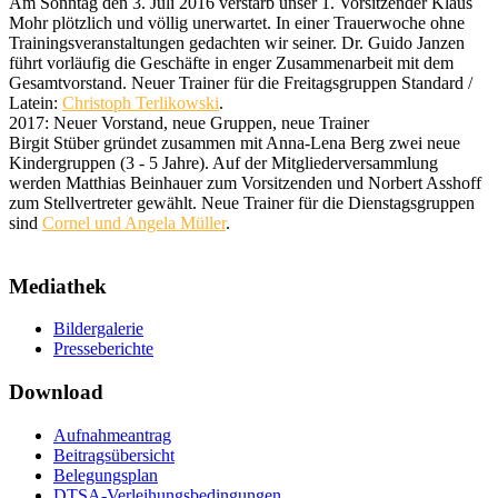
Am Sonntag den 3. Juli 2016 verstarb unser 1. Vorsitzender Klaus
Mohr plötzlich und völlig unerwartet. In einer Trauerwoche ohne
Trainingsveranstaltungen gedachten wir seiner. Dr. Guido Janzen
führt vorläufig die Geschäfte in enger Zusammenarbeit mit dem
Gesamtvorstand. Neuer Trainer für die Freitagsgruppen Standard /
Latein:
Christoph Terlikowski
.
2017: Neuer Vorstand, neue Gruppen, neue Trainer
Birgit Stüber gründet zusammen mit Anna-Lena Berg zwei neue
Kindergruppen (3 - 5 Jahre). Auf der Mitgliederversammlung
werden Matthias Beinhauer zum Vorsitzenden und Norbert Asshoff
zum Stellvertreter gewählt. Neue Trainer für die Dienstagsgruppen
sind
Cornel und Angela Müller
.
Mediathek
Bildergalerie
Presseberichte
Download
Aufnahmeantrag
Beitragsübersicht
Belegungsplan
DTSA-Verleihungsbedingungen