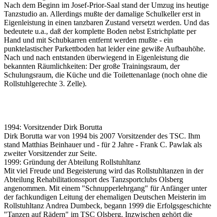
Nach dem Beginn im Josef-Prior-Saal stand der Umzug ins heutige
Tanzstudio an. Allerdings mußte der damalige Schulkeller erst in
Eigenleistung in einen tanzbaren Zustand versetzt werden. Und das
bedeutete u.a., daß der komplette Boden nebst Estrichplatte per
Hand und mit Schubkarren entfernt werden mußte - ein
punktelastischer Parkettboden hat leider eine gewiße Aufbauhöhe.
Nach und nach entstanden überwiegend in Eigenleistung die
bekannten Räumlichkeiten: Der große Trainingsraum, der
Schulungsraum, die Küche und die Toilettenanlage (noch ohne die
Rollstuhlgerechte 3. Zelle).
1994: Vorsitzender Dirk Borutta
Dirk Borutta war von 1994 bis 2007 Vorsitzender des TSC. Ihm
stand Matthias Beinhauer und - für 2 Jahre - Frank C. Pawlak als
zweiter Vorsitzender zur Seite.
1999: Gründung der Abteilung Rollstuhltanz
Mit viel Freude und Begeisterung wird das Rollstuhltanzen in der
Abteilung Rehabilitationssport des Tanzsportclubs Olsberg
angenommen. Mit einem "Schnupperlehrgang" für Anfänger unter
der fachkundigen Leitung der ehemaligen Deutschen Meisterin im
Rollstuhltanz Andrea Dumbeck, begann 1999 die Erfolgsgeschichte
"Tanzen auf Rädern" im TSC Olsberg. Inzwischen gehört die