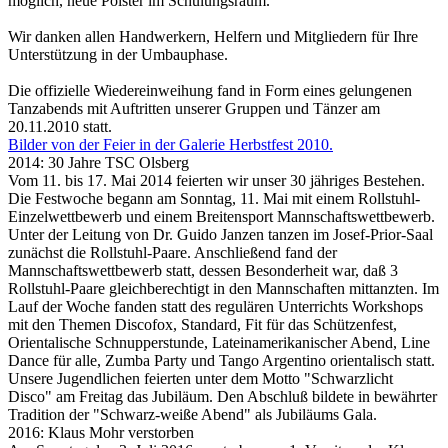
möglich, neue Polster im Schulungsraum.
Wir danken allen Handwerkern, Helfern und Mitgliedern für Ihre
Unterstützung in der Umbauphase.
Die offizielle Wiedereinweihung fand in Form eines gelungenen
Tanzabends mit Auftritten unserer Gruppen und Tänzer am
20.11.2010 statt.
Bilder von der Feier in der Galerie Herbstfest 2010.
2014: 30 Jahre TSC Olsberg
Vom 11. bis 17. Mai 2014 feierten wir unser 30 jähriges Bestehen.
Die Festwoche begann am Sonntag, 11. Mai mit einem Rollstuhl-
Einzelwettbewerb und einem Breitensport Mannschaftswettbewerb.
Unter der Leitung von Dr. Guido Janzen tanzen im Josef-Prior-Saal
zunächst die Rollstuhl-Paare. Anschließend fand der
Mannschaftswettbewerb statt, dessen Besonderheit war, daß 3
Rollstuhl-Paare gleichberechtigt in den Mannschaften mittanzten. Im
Lauf der Woche fanden statt des regulären Unterrichts Workshops
mit den Themen Discofox, Standard, Fit für das Schützenfest,
Orientalische Schnupperstunde, Lateinamerikanischer Abend, Line
Dance für alle, Zumba Party und Tango Argentino orientalisch statt.
Unsere Jugendlichen feierten unter dem Motto "Schwarzlicht
Disco" am Freitag das Jubiläum. Den Abschluß bildete in bewährter
Tradition der "Schwarz-weiße Abend" als Jubiläums Gala.
2016: Klaus Mohr verstorben