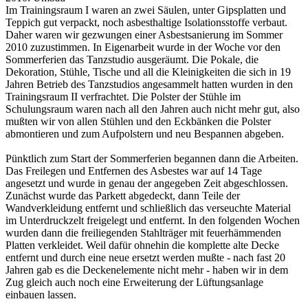
Im Trainingsraum I waren an zwei Säulen, unter Gipsplatten und
Teppich gut verpackt, noch asbesthaltige Isolationsstoffe verbaut.
Daher waren wir gezwungen einer Asbestsanierung im Sommer
2010 zuzustimmen. In Eigenarbeit wurde in der Woche vor den
Sommerferien das Tanzstudio ausgeräumt. Die Pokale, die
Dekoration, Stühle, Tische und all die Kleinigkeiten die sich in 19
Jahren Betrieb des Tanzstudios angesammelt hatten wurden in den
Trainingsraum II verfrachtet. Die Polster der Stühle im
Schulungsraum waren nach all den Jahren auch nicht mehr gut, also
mußten wir von allen Stühlen und den Eckbänken die Polster
abmontieren und zum Aufpolstern und neu Bespannen abgeben.
Pünktlich zum Start der Sommerferien begannen dann die Arbeiten.
Das Freilegen und Entfernen des Asbestes war auf 14 Tage
angesetzt und wurde in genau der angegeben Zeit abgeschlossen.
Zunächst wurde das Parkett abgedeckt, dann Teile der
Wandverkleidung entfernt und schließlich das verseuchte Material
im Unterdruckzelt freigelegt und entfernt. In den folgenden Wochen
wurden dann die freiliegenden Stahlträger mit feuerhämmenden
Platten verkleidet. Weil dafür ohnehin die komplette alte Decke
entfernt und durch eine neue ersetzt werden mußte - nach fast 20
Jahren gab es die Deckenelemente nicht mehr - haben wir in dem
Zug gleich auch noch eine Erweiterung der Lüftungsanlage
einbauen lassen.