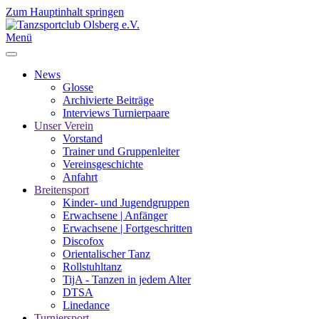
Zum Hauptinhalt springen
Menü
News
Glosse
Archivierte Beiträge
Interviews Turnierpaare
Unser Verein
Vorstand
Trainer und Gruppenleiter
Vereinsgeschichte
Anfahrt
Breitensport
Kinder- und Jugendgruppen
Erwachsene | Anfänger
Erwachsene | Fortgeschritten
Discofox
Orientalischer Tanz
Rollstuhltanz
TijA - Tanzen in jedem Alter
DTSA
Linedance
Turniersport