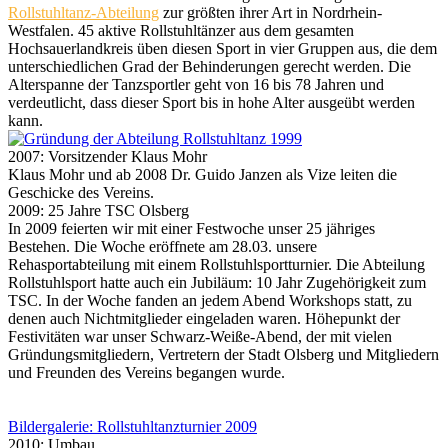
Rollstuhltanz-Abteilung
zur größten ihrer Art in Nordrhein-
Westfalen. 45 aktive Rollstuhltänzer aus dem gesamten
Hochsauerlandkreis üben diesen Sport in vier Gruppen aus, die dem
unterschiedlichen Grad der Behinderungen gerecht werden. Die
Alterspanne der Tanzsportler geht von 16 bis 78 Jahren und
verdeutlicht, dass dieser Sport bis in hohe Alter ausgeübt werden
kann.
2007: Vorsitzender Klaus Mohr
Klaus Mohr und ab 2008 Dr. Guido Janzen als Vize leiten die
Geschicke des Vereins.
2009: 25 Jahre TSC Olsberg
In 2009 feierten wir mit einer Festwoche unser 25 jähriges
Bestehen. Die Woche eröffnete am 28.03. unsere
Rehasportabteilung mit einem Rollstuhlsportturnier. Die Abteilung
Rollstuhlsport hatte auch ein Jubiläum: 10 Jahr Zugehörigkeit zum
TSC. In der Woche fanden an jedem Abend Workshops statt, zu
denen auch Nichtmitglieder eingeladen waren. Höhepunkt der
Festivitäten war unser Schwarz-Weiße-Abend, der mit vielen
Gründungsmitgliedern, Vertretern der Stadt Olsberg und Mitgliedern
und Freunden des Vereins begangen wurde.
Bildergalerie: Rollstuhltanzturnier 2009
2010: Umbau