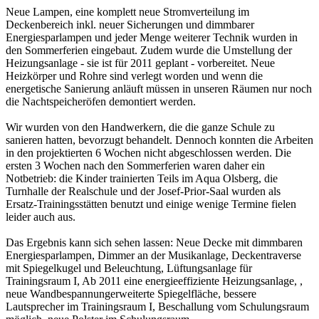
Neue Lampen, eine komplett neue Stromverteilung im
Deckenbereich inkl. neuer Sicherungen und dimmbarer
Energiesparlampen und jeder Menge weiterer Technik wurden in
den Sommerferien eingebaut. Zudem wurde die Umstellung der
Heizungsanlage - sie ist für 2011 geplant - vorbereitet. Neue
Heizkörper und Rohre sind verlegt worden und wenn die
energetische Sanierung anläuft müssen in unseren Räumen nur noch
die Nachtspeicheröfen demontiert werden.
Wir wurden von den Handwerkern, die die ganze Schule zu
sanieren hatten, bevorzugt behandelt. Dennoch konnten die Arbeiten
in den projektierten 6 Wochen nicht abgeschlossen werden. Die
ersten 3 Wochen nach den Sommerferien waren daher ein
Notbetrieb: die Kinder trainierten Teils im Aqua Olsberg, die
Turnhalle der Realschule und der Josef-Prior-Saal wurden als
Ersatz-Trainingsstätten benutzt und einige wenige Termine fielen
leider auch aus.
Das Ergebnis kann sich sehen lassen: Neue Decke mit dimmbaren
Energiesparlampen, Dimmer an der Musikanlage, Deckentraverse
mit Spiegelkugel und Beleuchtung, Lüftungsanlage für
Trainingsraum I, Ab 2011 eine energieeffiziente Heizungsanlage, ,
neue Wandbespannungerweiterte Spiegelfläche, bessere
Lautsprecher im Trainingsraum I, Beschallung vom Schulungsraum