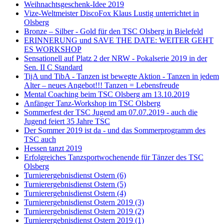
Weihnachtsgeschenk-Idee 2019
Vize-Weltmeister DiscoFox Klaus Lustig unterrichtet in
Olsberg
Bronze – Silber - Gold für den TSC Olsberg in Bielefeld
ERINNERUNG und SAVE THE DATE: WEITER GEHT
ES WORKSHOP
Sensationell auf Platz 2 der NRW - Pokalserie 2019 in der
Sen. II C Standard
TijA und TibA - Tanzen ist bewegte Aktion - Tanzen in jedem
Alter – neues Angebot!!! Tanzen = Lebensfreude
Mental Coaching beim TSC Olsberg am 13.10.2019
Anfänger Tanz-Workshop im TSC Olsberg
Sommerfest der TSC Jugend am 07.07.2019 - auch die
Jugend feiert 35 Jahre TSC
Der Sommer 2019 ist da - und das Sommerprogramm des
TSC auch
Hessen tanzt 2019
Erfolgreiches Tanzsportwochenende für Tänzer des TSC
Olsberg
Turnierergebnisdienst Ostern (6)
Turnierergebnisdienst Ostern (5)
Turnierergebnisdienst Ostern (4)
Turnierergebnisdienst Ostern 2019 (3)
Turnierergebnisdienst Ostern 2019 (2)
Turnierergebnisdienst Ostern 2019 (1)