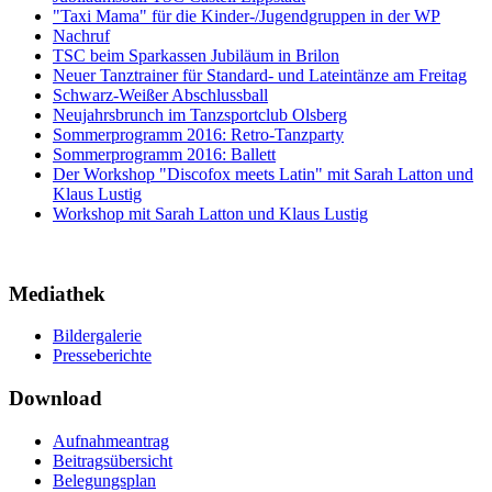
"Taxi Mama" für die Kinder-/Jugendgruppen in der WP
Nachruf
TSC beim Sparkassen Jubiläum in Brilon
Neuer Tanztrainer für Standard- und Lateintänze am Freitag
Schwarz-Weißer Abschlussball
Neujahrsbrunch im Tanzsportclub Olsberg
Sommerprogramm 2016: Retro-Tanzparty
Sommerprogramm 2016: Ballett
Der Workshop "Discofox meets Latin" mit Sarah Latton und
Klaus Lustig
Workshop mit Sarah Latton und Klaus Lustig
Mediathek
Bildergalerie
Presseberichte
Download
Aufnahmeantrag
Beitragsübersicht
Belegungsplan