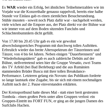
Es
WAR
wieder ein Erfolg, bei ähnlichen Teilnehmerzahlen wie im
Vorjahr war die Konzerthalle genauso rappelvoll, bereits eine halbe
Stunde vor Einlass gab es einen ziemlichen Besucherandrang.
Stühle mussten - soweit noch Platz dafür war - nachgeholt werden,
viele wichen auf die Empore aus, der Platz direkt vor der Bühne war
wie immer von auf dem Boden sitzenden Fanclubs und
Schlachtenbummlern dicht gefüllt.
Von 17.00 bis 20.45 Uhr gab es ein wie gewohnt
abwechslungsreiches Programm mit durchweg tollen Auftritten.
Erfreulich wieder das breite Altersspektrum der Tänzerinnen und
Tänzer, von 4 bis 64 Jahren. Neben einigen "Dauerbrennern" und
"Wiederholungstätern" gab es auch zahlreiche Debüts auf der
Bühne, stellvertretend seien hier die Gruppe Versatio, zwei Teams
des TV Arfeld (bei Bad Berleburg) und die aus Rumänien
stammenden Brüder Buscu mit ihrer tollen Breakdance-
Performance. Letzteren gelang ein Novum: das Publikum forderte
so lange lautstark eine Zugabe, bis sie sich mit einem nochmaligen
Auftritt nach der 2. Pause einverstanden erklärten.
Der Kreissportbund hatte dieses Mal - statt einer breit gestreuten
Tombola - einen großen Preis unter allen Gruppen verlost: ein
Gruppen-Eintritt ins FORT FUN, er ging an die jungen Damen des
Surfclubs Hachen.