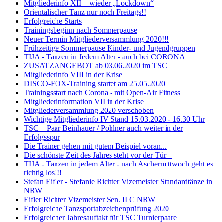
Mitgliederinfo XII – wieder „Lockdown“
Orientalischer Tanz nur noch Freitags!!
Erfolgreiche Starts
Trainingsbeginn nach Sommerpause
Neuer Termin Mitgliederversammlung 2020!!!
Frühzeitige Sommerpause Kinder- und Jugendgruppen
TIJA - Tanzen in Jedem Alter - auch bei CORONA
ZUSATZANGEBOT ab 03.06.2020 im TSC
Mitgliederinfo VIII in der Krise
DISCO-FOX-Training startet am 25.05.2020
Trainingsstart nach Corona - mit Open-Air Fitness
Mitgliederinformation VII in der Krise
Mitgliederversammlung 2020 verschoben
Wichtige Mitgliederinfo IV Stand 15.03.2020 - 16.30 Uhr
TSC – Paar Beinhauer / Pohlner auch weiter in der
Erfolgsspur
Die Trainer gehen mit gutem Beispiel voran...
Die schönste Zeit des Jahres steht vor der Tür –
TIJA - Tanzen in jedem Alter - nach Aschermittwoch geht es
richtig los!!!
Stefan Eifler - Stefanie Richter Vizemeister Standardtänze in
NRW
Eifler Richter Vizemeister Sen. II C NRW
Erfolgreiche Tanzsportabzeichenprüfung 2020
Erfolgreicher Jahresauftakt für TSC Turnierpaare