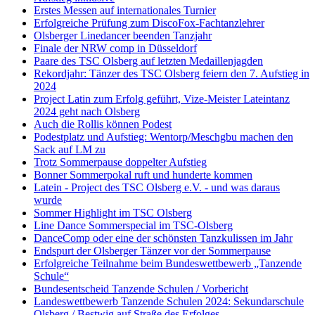
Erstes Messen auf internationales Turnier
Erfolgreiche Prüfung zum DiscoFox-Fachtanzlehrer
Olsberger Linedancer beenden Tanzjahr
Finale der NRW comp in Düsseldorf
Paare des TSC Olsberg auf letzten Medaillenjagden
Rekordjahr: Tänzer des TSC Olsberg feiern den 7. Aufstieg in
2024
Project Latin zum Erfolg geführt, Vize-Meister Lateintanz
2024 geht nach Olsberg
Auch die Rollis können Podest
Podestplatz und Aufstieg: Wentorp/Meschgbu machen den
Sack auf LM zu
Trotz Sommerpause doppelter Aufstieg
Bonner Sommerpokal ruft und hunderte kommen
Latein - Project des TSC Olsberg e.V. - und was daraus
wurde
Sommer Highlight im TSC Olsberg
Line Dance Sommerspecial im TSC-Olsberg
DanceComp oder eine der schönsten Tanzkulissen im Jahr
Endspurt der Olsberger Tänzer vor der Sommerpause
Erfolgreiche Teilnahme beim Bundeswettbewerb „Tanzende
Schule“
Bundesentscheid Tanzende Schulen / Vorbericht
Landeswettbewerb Tanzende Schulen 2024: Sekundarschule
Olsberg / Bestwig auf Straße des Erfolges