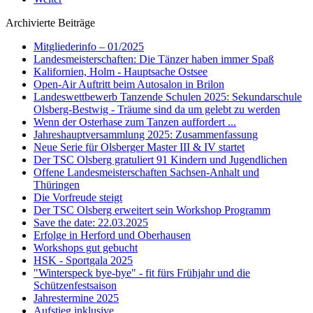
Archivierte Beiträge
Mitgliederinfo – 01/2025
Landesmeisterschaften: Die Tänzer haben immer Spaß
Kalifornien, Holm - Hauptsache Ostsee
Open-Air Auftritt beim Autosalon in Brilon
Landeswettbewerb Tanzende Schulen 2025: Sekundarschule
Olsberg-Bestwig - Träume sind da um gelebt zu werden
Wenn der Osterhase zum Tanzen auffordert ...
Jahreshauptversammlung 2025: Zusammenfassung
Neue Serie für Olsberger Master III & IV startet
Der TSC Olsberg gratuliert 91 Kindern und Jugendlichen
Offene Landesmeisterschaften Sachsen-Anhalt und
Thüringen
Die Vorfreude steigt
Der TSC Olsberg erweitert sein Workshop Programm
Save the date: 22.03.2025
Erfolge in Herford und Oberhausen
Workshops gut gebucht
HSK - Sportgala 2025
"Winterspeck bye-bye" - fit fürs Frühjahr und die
Schützenfestsaison
Jahrestermine 2025
Aufstieg inklusive