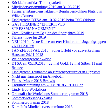
Rückkehr auf das Turnierparkett
Mitgliederversammlung 2019 am 31.03.2019
Turnierergebnisdienst aktuell - Beinhauer/Pohlner Platz 3 in
Witten/Annen
Erfolgreiche DTSA am 10.02.2019 beim TSC Olsberg
GASTTRAINER "EFFEKTIVES
STRESSMANAGEMENT"
Zwei Knaller zum Beginn des Sportjahres 2019
Fitness - Idee für 2019
NEU 2019 - Neue Kurse unserer Kinder- und Jugendgruppen
- NEU 2019!!!
TANZFESTIVAL 2018 - voller Erfolg vor ausverkauftem
Haus am 24.11.2018
Weihnachtsgeschenk-Idee
DTSA am 05.10.2018 - 22 mal Gold, 12 mal Silber, 11 mal
Bronze
Erfolgreiche Teilnahme an Breitensportturnier in Lippstadt
Nicht nur Tanzsport im Angebot...
Fitness-Messe 2018 Bestwig
Endrundentraining am 28.08.2018 - 19.00 Uhr
Lindy Hop Workshops
Orientalische Workshops Sommerprogramm 2018
Sommerworkshops - Salsa
Sommerprogramm 2018
Kurz-Info Mitgliederversammlung 2018