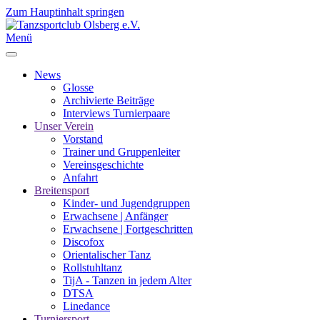
Zum Hauptinhalt springen
Menü
News
Glosse
Archivierte Beiträge
Interviews Turnierpaare
Unser Verein
Vorstand
Trainer und Gruppenleiter
Vereinsgeschichte
Anfahrt
Breitensport
Kinder- und Jugendgruppen
Erwachsene | Anfänger
Erwachsene | Fortgeschritten
Discofox
Orientalischer Tanz
Rollstuhltanz
TijA - Tanzen in jedem Alter
DTSA
Linedance
Turniersport