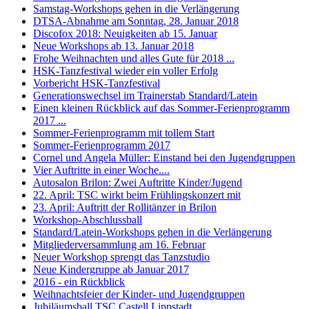
Samstag-Workshops gehen in die Verlängerung
DTSA-Abnahme am Sonntag, 28. Januar 2018
Discofox 2018: Neuigkeiten ab 15. Januar
Neue Workshops ab 13. Januar 2018
Frohe Weihnachten und alles Gute für 2018 ...
HSK-Tanzfestival wieder ein voller Erfolg
Vorbericht HSK-Tanzfestival
Generationswechsel im Trainerstab Standard/Latein
Einen kleinen Rückblick auf das Sommer-Ferienprogramm
2017 ...
Sommer-Ferienprogramm mit tollem Start
Sommer-Ferienprogramm 2017
Cornel und Angela Müller: Einstand bei den Jugendgruppen
Vier Auftritte in einer Woche....
Autosalon Brilon: Zwei Auftritte Kinder/Jugend
22. April: TSC wirkt beim Frühlingskonzert mit
23. April: Auftritt der Rollitänzer in Brilon
Workshop-Abschlussball
Standard/Latein-Workshops gehen in die Verlängerung
Mitgliederversammlung am 16. Februar
Neuer Workshop sprengt das Tanzstudio
Neue Kindergruppe ab Januar 2017
2016 - ein Rückblick
Weihnachtsfeier der Kinder- und Jugendgruppen
Jubiläumsball TSC Castell Lippstadt