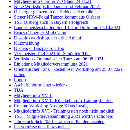
Mitgliederinfo Corona VO Stand 24.11.21
Neue Workshops für Januar und Februar 2022
Olsberger glänzen in der Seidenstickerhalle
Sieger NRW-Pokal Tanzen kommt aus Olsberg
TSC Olsberg auch in Bayern erfolgreich
Landesmeisterschaften Sen.III D in Dortmund 17.10.2021
Erstes Olsberger Mini Camp
Discofoxworkshop, der dritte Anlauf
Kurzmeldung
Olsberger Tanzpaar on Top
Vizemeister-Titel 2021 für Schönfeld/Diel
Workshop - Orientalischer Tanz - am 06.08.2021
Einladung Mitgliederversammlung 2021
Orientalischer Tanz - kostenloser Workshop am 25.07.2021 -
online
Popup
Aschaffenburg tanzt wieder -
TIJA
Mitgliederinfo XVIII
Mitgliederinfo XVII - Rückkehr zum Trainingsbetrieb
Erneute Workshop Absage Klaus Lustig
Mitgliederinfo XVI - Trainingsstart noch nicht möglich
TSC - Mitgliederversammlung 2021 wird verschoben!
Jahresrückblick 2020 - Tanzen in Pandemiezeiten
Ich vermisse den Tanzsport ....