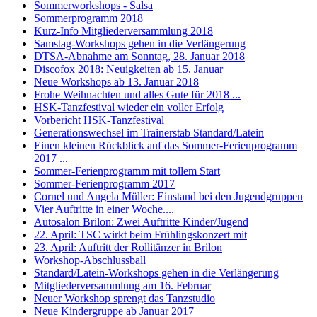
Sommerworkshops - Salsa
Sommerprogramm 2018
Kurz-Info Mitgliederversammlung 2018
Samstag-Workshops gehen in die Verlängerung
DTSA-Abnahme am Sonntag, 28. Januar 2018
Discofox 2018: Neuigkeiten ab 15. Januar
Neue Workshops ab 13. Januar 2018
Frohe Weihnachten und alles Gute für 2018 ...
HSK-Tanzfestival wieder ein voller Erfolg
Vorbericht HSK-Tanzfestival
Generationswechsel im Trainerstab Standard/Latein
Einen kleinen Rückblick auf das Sommer-Ferienprogramm
2017 ...
Sommer-Ferienprogramm mit tollem Start
Sommer-Ferienprogramm 2017
Cornel und Angela Müller: Einstand bei den Jugendgruppen
Vier Auftritte in einer Woche....
Autosalon Brilon: Zwei Auftritte Kinder/Jugend
22. April: TSC wirkt beim Frühlingskonzert mit
23. April: Auftritt der Rollitänzer in Brilon
Workshop-Abschlussball
Standard/Latein-Workshops gehen in die Verlängerung
Mitgliederversammlung am 16. Februar
Neuer Workshop sprengt das Tanzstudio
Neue Kindergruppe ab Januar 2017