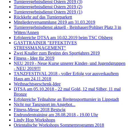
Turnierergebnisdienst Ostern 2019 (3)
Turnierergebnisdienst Ostern 2019 (2)
Turnierergebnisdienst Ostern 2019 (1)
Rückkehr auf das Turnierparkett
Mitgliederversammlung 2019 am 31.03.2019
Turnierergebnisdienst aktuell - Beinhauer/Pohlner Platz 3 in
Witten/Annen
Erfolgreiche DTSA am 10.02.2019 beim TSC Olsberg
GASTTRAINER "EFFEKTIVES
STRESSMANAGEMENT"
Zwei Knaller zum Beginn des Sportjahres 2019
Fitness - Idee für 2019
NEU 2019 - Neue Kurse unserer Kinder- und Jugendgruppen
- NEU 2019!!!
TANZFESTIVAL 2018 - voller Erfolg vor ausverkauftem
Haus am 24.11.2018
Weihnachtsgeschenk-Idee
DTSA am 05.10.2018 - 22 mal Gold, 12 mal Silber, 11 mal
Bronze
Erfolgreiche Teilnahme an Breitensportturnier in Lippstadt
Nicht nur Tanzsport im Angebot...
Fitness-Messe 2018 Bestwig
Endrundentraining am 28.08.2018 - 19.00 Uhr
Lindy Hop Workshops
Orientalische Workshops Sommerprogramm 2018