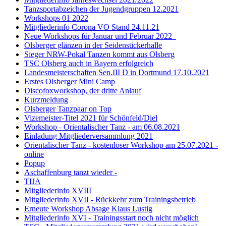
Tanzsportabzeichen der Jugendgruppen 12.2021
Workshops 01 2022
Mitgliederinfo Corona VO Stand 24.11.21
Neue Workshops für Januar und Februar 2022
Olsberger glänzen in der Seidenstickerhalle
Sieger NRW-Pokal Tanzen kommt aus Olsberg
TSC Olsberg auch in Bayern erfolgreich
Landesmeisterschaften Sen.III D in Dortmund 17.10.2021
Erstes Olsberger Mini Camp
Discofoxworkshop, der dritte Anlauf
Kurzmeldung
Olsberger Tanzpaar on Top
Vizemeister-Titel 2021 für Schönfeld/Diel
Workshop - Orientalischer Tanz - am 06.08.2021
Einladung Mitgliederversammlung 2021
Orientalischer Tanz - kostenloser Workshop am 25.07.2021 -
online
Popup
Aschaffenburg tanzt wieder -
TIJA
Mitgliederinfo XVIII
Mitgliederinfo XVII - Rückkehr zum Trainingsbetrieb
Erneute Workshop Absage Klaus Lustig
Mitgliederinfo XVI - Trainingsstart noch nicht möglich