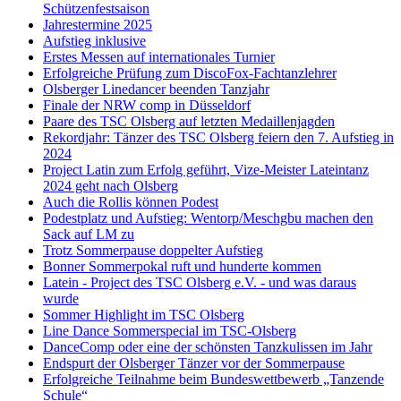
Schützenfestsaison
Jahrestermine 2025
Aufstieg inklusive
Erstes Messen auf internationales Turnier
Erfolgreiche Prüfung zum DiscoFox-Fachtanzlehrer
Olsberger Linedancer beenden Tanzjahr
Finale der NRW comp in Düsseldorf
Paare des TSC Olsberg auf letzten Medaillenjagden
Rekordjahr: Tänzer des TSC Olsberg feiern den 7. Aufstieg in
2024
Project Latin zum Erfolg geführt, Vize-Meister Lateintanz
2024 geht nach Olsberg
Auch die Rollis können Podest
Podestplatz und Aufstieg: Wentorp/Meschgbu machen den
Sack auf LM zu
Trotz Sommerpause doppelter Aufstieg
Bonner Sommerpokal ruft und hunderte kommen
Latein - Project des TSC Olsberg e.V. - und was daraus
wurde
Sommer Highlight im TSC Olsberg
Line Dance Sommerspecial im TSC-Olsberg
DanceComp oder eine der schönsten Tanzkulissen im Jahr
Endspurt der Olsberger Tänzer vor der Sommerpause
Erfolgreiche Teilnahme beim Bundeswettbewerb „Tanzende
Schule“