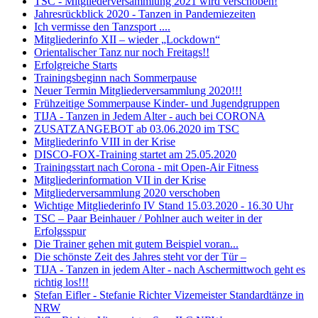
TSC - Mitgliederversammlung 2021 wird verschoben!
Jahresrückblick 2020 - Tanzen in Pandemiezeiten
Ich vermisse den Tanzsport ....
Mitgliederinfo XII – wieder „Lockdown“
Orientalischer Tanz nur noch Freitags!!
Erfolgreiche Starts
Trainingsbeginn nach Sommerpause
Neuer Termin Mitgliederversammlung 2020!!!
Frühzeitige Sommerpause Kinder- und Jugendgruppen
TIJA - Tanzen in Jedem Alter - auch bei CORONA
ZUSATZANGEBOT ab 03.06.2020 im TSC
Mitgliederinfo VIII in der Krise
DISCO-FOX-Training startet am 25.05.2020
Trainingsstart nach Corona - mit Open-Air Fitness
Mitgliederinformation VII in der Krise
Mitgliederversammlung 2020 verschoben
Wichtige Mitgliederinfo IV Stand 15.03.2020 - 16.30 Uhr
TSC – Paar Beinhauer / Pohlner auch weiter in der
Erfolgsspur
Die Trainer gehen mit gutem Beispiel voran...
Die schönste Zeit des Jahres steht vor der Tür –
TIJA - Tanzen in jedem Alter - nach Aschermittwoch geht es
richtig los!!!
Stefan Eifler - Stefanie Richter Vizemeister Standardtänze in
NRW