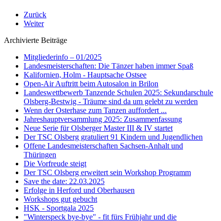
Zurück
Weiter
Archivierte Beiträge
Mitgliederinfo – 01/2025
Landesmeisterschaften: Die Tänzer haben immer Spaß
Kalifornien, Holm - Hauptsache Ostsee
Open-Air Auftritt beim Autosalon in Brilon
Landeswettbewerb Tanzende Schulen 2025: Sekundarschule
Olsberg-Bestwig - Träume sind da um gelebt zu werden
Wenn der Osterhase zum Tanzen auffordert ...
Jahreshauptversammlung 2025: Zusammenfassung
Neue Serie für Olsberger Master III & IV startet
Der TSC Olsberg gratuliert 91 Kindern und Jugendlichen
Offene Landesmeisterschaften Sachsen-Anhalt und
Thüringen
Die Vorfreude steigt
Der TSC Olsberg erweitert sein Workshop Programm
Save the date: 22.03.2025
Erfolge in Herford und Oberhausen
Workshops gut gebucht
HSK - Sportgala 2025
"Winterspeck bye-bye" - fit fürs Frühjahr und die