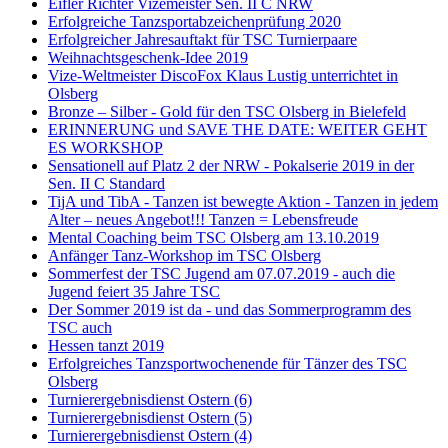
Eifler Richter Vizemeister Sen. II C NRW
Erfolgreiche Tanzsportabzeichenprüfung 2020
Erfolgreicher Jahresauftakt für TSC Turnierpaare
Weihnachtsgeschenk-Idee 2019
Vize-Weltmeister DiscoFox Klaus Lustig unterrichtet in
Olsberg
Bronze – Silber - Gold für den TSC Olsberg in Bielefeld
ERINNERUNG und SAVE THE DATE: WEITER GEHT
ES WORKSHOP
Sensationell auf Platz 2 der NRW - Pokalserie 2019 in der
Sen. II C Standard
TijA und TibA - Tanzen ist bewegte Aktion - Tanzen in jedem
Alter – neues Angebot!!! Tanzen = Lebensfreude
Mental Coaching beim TSC Olsberg am 13.10.2019
Anfänger Tanz-Workshop im TSC Olsberg
Sommerfest der TSC Jugend am 07.07.2019 - auch die
Jugend feiert 35 Jahre TSC
Der Sommer 2019 ist da - und das Sommerprogramm des
TSC auch
Hessen tanzt 2019
Erfolgreiches Tanzsportwochenende für Tänzer des TSC
Olsberg
Turnierergebnisdienst Ostern (6)
Turnierergebnisdienst Ostern (5)
Turnierergebnisdienst Ostern (4)