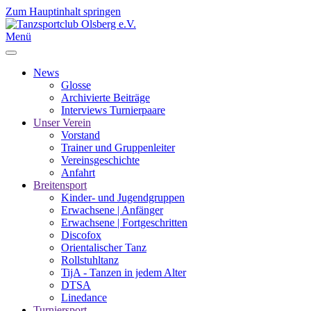
Zum Hauptinhalt springen
Menü
News
Glosse
Archivierte Beiträge
Interviews Turnierpaare
Unser Verein
Vorstand
Trainer und Gruppenleiter
Vereinsgeschichte
Anfahrt
Breitensport
Kinder- und Jugendgruppen
Erwachsene | Anfänger
Erwachsene | Fortgeschritten
Discofox
Orientalischer Tanz
Rollstuhltanz
TijA - Tanzen in jedem Alter
DTSA
Linedance
Turniersport