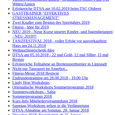
Witten/Annen
Erfolgreiche DTSA am 10.02.2019 beim TSC Olsberg
GASTTRAINER "EFFEKTIVES
STRESSMANAGEMENT"
Zwei Knaller zum Beginn des Sportjahres 2019
Fitness - Idee für 2019
NEU 2019 - Neue Kurse unserer Kinder- und Jugendgruppen
- NEU 2019!!!
TANZFESTIVAL 2018 - voller Erfolg vor ausverkauftem
Haus am 24.11.2018
Weihnachtsgeschenk-Idee
DTSA am 05.10.2018 - 22 mal Gold, 12 mal Silber, 11 mal
Bronze
Erfolgreiche Teilnahme an Breitensportturnier in Lippstadt
Nicht nur Tanzsport im Angebot...
Fitness-Messe 2018 Bestwig
Endrundentraining am 28.08.2018 - 19.00 Uhr
Lindy Hop Workshops
Orientalische Workshops Sommerprogramm 2018
Sommerworkshops - Salsa
Sommerprogramm 2018
Kurz-Info Mitgliederversammlung 2018
Samstag-Workshops gehen in die Verlängerung
DTSA-Abnahme am Sonntag, 28. Januar 2018
Discofox 2018: Neuigkeiten ab 15. Januar