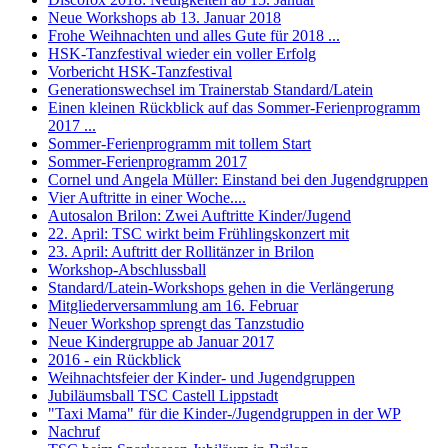
Neue Workshops ab 13. Januar 2018
Frohe Weihnachten und alles Gute für 2018 ...
HSK-Tanzfestival wieder ein voller Erfolg
Vorbericht HSK-Tanzfestival
Generationswechsel im Trainerstab Standard/Latein
Einen kleinen Rückblick auf das Sommer-Ferienprogramm
2017 ...
Sommer-Ferienprogramm mit tollem Start
Sommer-Ferienprogramm 2017
Cornel und Angela Müller: Einstand bei den Jugendgruppen
Vier Auftritte in einer Woche....
Autosalon Brilon: Zwei Auftritte Kinder/Jugend
22. April: TSC wirkt beim Frühlingskonzert mit
23. April: Auftritt der Rollitänzer in Brilon
Workshop-Abschlussball
Standard/Latein-Workshops gehen in die Verlängerung
Mitgliederversammlung am 16. Februar
Neuer Workshop sprengt das Tanzstudio
Neue Kindergruppe ab Januar 2017
2016 - ein Rückblick
Weihnachtsfeier der Kinder- und Jugendgruppen
Jubiläumsball TSC Castell Lippstadt
"Taxi Mama" für die Kinder-/Jugendgruppen in der WP
Nachruf