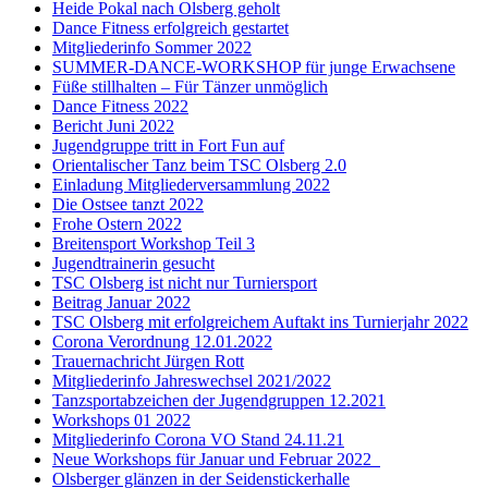
Heide Pokal nach Olsberg geholt
Dance Fitness erfolgreich gestartet
Mitgliederinfo Sommer 2022
SUMMER-DANCE-WORKSHOP für junge Erwachsene
Füße stillhalten – Für Tänzer unmöglich
Dance Fitness 2022
Bericht Juni 2022
Jugendgruppe tritt in Fort Fun auf
Orientalischer Tanz beim TSC Olsberg 2.0
Einladung Mitgliederversammlung 2022
Die Ostsee tanzt 2022
Frohe Ostern 2022
Breitensport Workshop Teil 3
Jugendtrainerin gesucht
TSC Olsberg ist nicht nur Turniersport
Beitrag Januar 2022
TSC Olsberg mit erfolgreichem Auftakt ins Turnierjahr 2022
Corona Verordnung 12.01.2022
Trauernachricht Jürgen Rott
Mitgliederinfo Jahreswechsel 2021/2022
Tanzsportabzeichen der Jugendgruppen 12.2021
Workshops 01 2022
Mitgliederinfo Corona VO Stand 24.11.21
Neue Workshops für Januar und Februar 2022
Olsberger glänzen in der Seidenstickerhalle