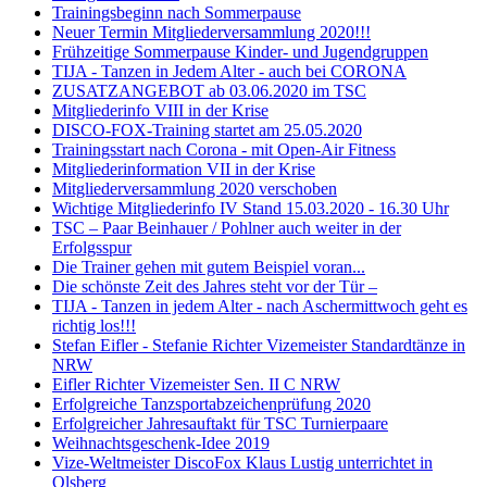
Trainingsbeginn nach Sommerpause
Neuer Termin Mitgliederversammlung 2020!!!
Frühzeitige Sommerpause Kinder- und Jugendgruppen
TIJA - Tanzen in Jedem Alter - auch bei CORONA
ZUSATZANGEBOT ab 03.06.2020 im TSC
Mitgliederinfo VIII in der Krise
DISCO-FOX-Training startet am 25.05.2020
Trainingsstart nach Corona - mit Open-Air Fitness
Mitgliederinformation VII in der Krise
Mitgliederversammlung 2020 verschoben
Wichtige Mitgliederinfo IV Stand 15.03.2020 - 16.30 Uhr
TSC – Paar Beinhauer / Pohlner auch weiter in der
Erfolgsspur
Die Trainer gehen mit gutem Beispiel voran...
Die schönste Zeit des Jahres steht vor der Tür –
TIJA - Tanzen in jedem Alter - nach Aschermittwoch geht es
richtig los!!!
Stefan Eifler - Stefanie Richter Vizemeister Standardtänze in
NRW
Eifler Richter Vizemeister Sen. II C NRW
Erfolgreiche Tanzsportabzeichenprüfung 2020
Erfolgreicher Jahresauftakt für TSC Turnierpaare
Weihnachtsgeschenk-Idee 2019
Vize-Weltmeister DiscoFox Klaus Lustig unterrichtet in
Olsberg