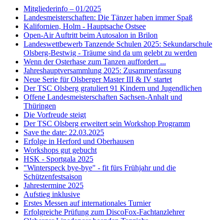
Mitgliederinfo – 01/2025
Landesmeisterschaften: Die Tänzer haben immer Spaß
Kalifornien, Holm - Hauptsache Ostsee
Open-Air Auftritt beim Autosalon in Brilon
Landeswettbewerb Tanzende Schulen 2025: Sekundarschule
Olsberg-Bestwig - Träume sind da um gelebt zu werden
Wenn der Osterhase zum Tanzen auffordert ...
Jahreshauptversammlung 2025: Zusammenfassung
Neue Serie für Olsberger Master III & IV startet
Der TSC Olsberg gratuliert 91 Kindern und Jugendlichen
Offene Landesmeisterschaften Sachsen-Anhalt und
Thüringen
Die Vorfreude steigt
Der TSC Olsberg erweitert sein Workshop Programm
Save the date: 22.03.2025
Erfolge in Herford und Oberhausen
Workshops gut gebucht
HSK - Sportgala 2025
"Winterspeck bye-bye" - fit fürs Frühjahr und die
Schützenfestsaison
Jahrestermine 2025
Aufstieg inklusive
Erstes Messen auf internationales Turnier
Erfolgreiche Prüfung zum DiscoFox-Fachtanzlehrer