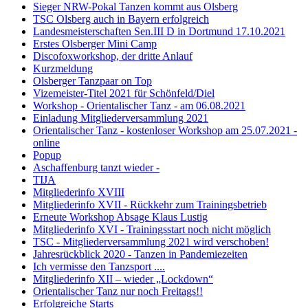
Sieger NRW-Pokal Tanzen kommt aus Olsberg
TSC Olsberg auch in Bayern erfolgreich
Landesmeisterschaften Sen.III D in Dortmund 17.10.2021
Erstes Olsberger Mini Camp
Discofoxworkshop, der dritte Anlauf
Kurzmeldung
Olsberger Tanzpaar on Top
Vizemeister-Titel 2021 für Schönfeld/Diel
Workshop - Orientalischer Tanz - am 06.08.2021
Einladung Mitgliederversammlung 2021
Orientalischer Tanz - kostenloser Workshop am 25.07.2021 -
online
Popup
Aschaffenburg tanzt wieder -
TIJA
Mitgliederinfo XVIII
Mitgliederinfo XVII - Rückkehr zum Trainingsbetrieb
Erneute Workshop Absage Klaus Lustig
Mitgliederinfo XVI - Trainingsstart noch nicht möglich
TSC - Mitgliederversammlung 2021 wird verschoben!
Jahresrückblick 2020 - Tanzen in Pandemiezeiten
Ich vermisse den Tanzsport ....
Mitgliederinfo XII – wieder „Lockdown“
Orientalischer Tanz nur noch Freitags!!
Erfolgreiche Starts