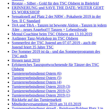
Bronze – Silber - Gold für den TSC Olsberg in Bielefeld
ERINNERUNG und SAVE THE DATE: WEITER GEHT
ES WORKSHOP
Sensationell auf Platz 2 der NRW - Pokalserie 2019 in der
Sen. II C Standard
TijA und TibA - Tanzen ist bewegte Aktion - Tanzen in jedem
Alter – neues Angebot!!! Tanzen = Lebensfreude
Mental Coaching beim TSC Olsberg am 13.10.2019
Anfänger Tanz-Workshop im TSC Olsberg
Sommerfest der TSC Jugend am 07.07.2019 - auch die
Jugend feiert 35 Jahre TSC
Der Sommer 2019 ist da - und das Sommerprogramm des
TSC auch
Hessen tanzt 2019
Erfolgreiches Tanzsportwochenende für Tänzer des TSC
Olsberg
Turnierergebnisdienst Ostern (6)
Turnierergebnisdienst Ostern (5)
Turnierergebnisdienst Ostern (4)
Turnierergebnisdienst Ostern 2019 (3)
Turnierergebnisdienst Ostern 2019 (2)
Turnierergebnisdienst Ostern 2019 (1)
Rückkehr auf das Turnierparkett
Mitgliederversammlung 2019 am 31.03.2019
Turnierergebnisdienst aktuell - Beinhauer/Pohlner Platz 3 in