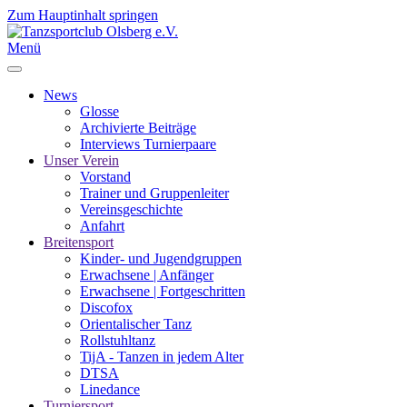
Zum Hauptinhalt springen
Menü
News
Glosse
Archivierte Beiträge
Interviews Turnierpaare
Unser Verein
Vorstand
Trainer und Gruppenleiter
Vereinsgeschichte
Anfahrt
Breitensport
Kinder- und Jugendgruppen
Erwachsene | Anfänger
Erwachsene | Fortgeschritten
Discofox
Orientalischer Tanz
Rollstuhltanz
TijA - Tanzen in jedem Alter
DTSA
Linedance
Turniersport