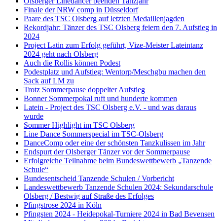
Olsberger Linedancer beenden Tanzjahr
Finale der NRW comp in Düsseldorf
Paare des TSC Olsberg auf letzten Medaillenjagden
Rekordjahr: Tänzer des TSC Olsberg feiern den 7. Aufstieg in
2024
Project Latin zum Erfolg geführt, Vize-Meister Lateintanz
2024 geht nach Olsberg
Auch die Rollis können Podest
Podestplatz und Aufstieg: Wentorp/Meschgbu machen den
Sack auf LM zu
Trotz Sommerpause doppelter Aufstieg
Bonner Sommerpokal ruft und hunderte kommen
Latein - Project des TSC Olsberg e.V. - und was daraus
wurde
Sommer Highlight im TSC Olsberg
Line Dance Sommerspecial im TSC-Olsberg
DanceComp oder eine der schönsten Tanzkulissen im Jahr
Endspurt der Olsberger Tänzer vor der Sommerpause
Erfolgreiche Teilnahme beim Bundeswettbewerb „Tanzende
Schule“
Bundesentscheid Tanzende Schulen / Vorbericht
Landeswettbewerb Tanzende Schulen 2024: Sekundarschule
Olsberg / Bestwig auf Straße des Erfolges
Pfingstrose 2024 in Köln
Pfingsten 2024 - Heidepokal-Turniere 2024 in Bad Bevensen