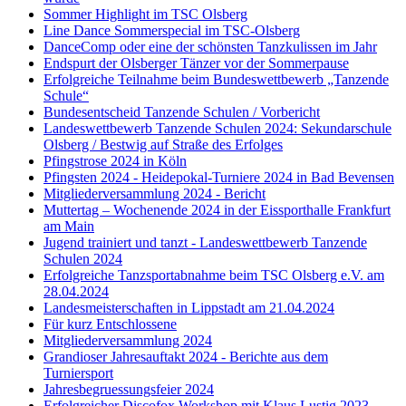
Sommer Highlight im TSC Olsberg
Line Dance Sommerspecial im TSC-Olsberg
DanceComp oder eine der schönsten Tanzkulissen im Jahr
Endspurt der Olsberger Tänzer vor der Sommerpause
Erfolgreiche Teilnahme beim Bundeswettbewerb „Tanzende
Schule“
Bundesentscheid Tanzende Schulen / Vorbericht
Landeswettbewerb Tanzende Schulen 2024: Sekundarschule
Olsberg / Bestwig auf Straße des Erfolges
Pfingstrose 2024 in Köln
Pfingsten 2024 - Heidepokal-Turniere 2024 in Bad Bevensen
Mitgliederversammlung 2024 - Bericht
Muttertag – Wochenende 2024 in der Eissporthalle Frankfurt
am Main
Jugend trainiert und tanzt - Landeswettbewerb Tanzende
Schulen 2024
Erfolgreiche Tanzsportabnahme beim TSC Olsberg e.V. am
28.04.2024
Landesmeisterschaften in Lippstadt am 21.04.2024
Für kurz Entschlossene
Mitgliederversammlung 2024
Grandioser Jahresauftakt 2024 - Berichte aus dem
Turniersport
Jahresbegruessungsfeier 2024
Erfolgreicher Discofox Workshop mit Klaus Lustig 2023