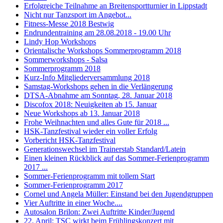
Erfolgreiche Teilnahme an Breitensportturnier in Lippstadt
Nicht nur Tanzsport im Angebot...
Fitness-Messe 2018 Bestwig
Endrundentraining am 28.08.2018 - 19.00 Uhr
Lindy Hop Workshops
Orientalische Workshops Sommerprogramm 2018
Sommerworkshops - Salsa
Sommerprogramm 2018
Kurz-Info Mitgliederversammlung 2018
Samstag-Workshops gehen in die Verlängerung
DTSA-Abnahme am Sonntag, 28. Januar 2018
Discofox 2018: Neuigkeiten ab 15. Januar
Neue Workshops ab 13. Januar 2018
Frohe Weihnachten und alles Gute für 2018 ...
HSK-Tanzfestival wieder ein voller Erfolg
Vorbericht HSK-Tanzfestival
Generationswechsel im Trainerstab Standard/Latein
Einen kleinen Rückblick auf das Sommer-Ferienprogramm
2017 ...
Sommer-Ferienprogramm mit tollem Start
Sommer-Ferienprogramm 2017
Cornel und Angela Müller: Einstand bei den Jugendgruppen
Vier Auftritte in einer Woche....
Autosalon Brilon: Zwei Auftritte Kinder/Jugend
22. April: TSC wirkt beim Frühlingskonzert mit