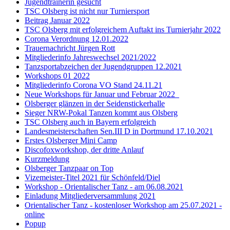
Jugendtrainerin gesucht
TSC Olsberg ist nicht nur Turniersport
Beitrag Januar 2022
TSC Olsberg mit erfolgreichem Auftakt ins Turnierjahr 2022
Corona Verordnung 12.01.2022
Trauernachricht Jürgen Rott
Mitgliederinfo Jahreswechsel 2021/2022
Tanzsportabzeichen der Jugendgruppen 12.2021
Workshops 01 2022
Mitgliederinfo Corona VO Stand 24.11.21
Neue Workshops für Januar und Februar 2022
Olsberger glänzen in der Seidenstickerhalle
Sieger NRW-Pokal Tanzen kommt aus Olsberg
TSC Olsberg auch in Bayern erfolgreich
Landesmeisterschaften Sen.III D in Dortmund 17.10.2021
Erstes Olsberger Mini Camp
Discofoxworkshop, der dritte Anlauf
Kurzmeldung
Olsberger Tanzpaar on Top
Vizemeister-Titel 2021 für Schönfeld/Diel
Workshop - Orientalischer Tanz - am 06.08.2021
Einladung Mitgliederversammlung 2021
Orientalischer Tanz - kostenloser Workshop am 25.07.2021 -
online
Popup