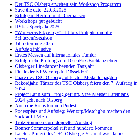
Der TSC Olsberg erweitert sein Workshop Programm
Save the date: 22.03.2025
Erfolge in Herford und Oberhausen
Workshops gut gebucht
HSK - Sportgala 2025
"Winterspeck bye-bye" - fit fürs Frühjahr und die
Schützenfestsaison
Jahrestermine 2025
Aufstieg inklusive
Erstes Messen auf internationales Turnier
Erfolgreiche Prüfung zum DiscoFox-Fachtanzlehrer
Olsberger Linedancer beenden Tanzjahr
Finale der NRW comp in Düsseldorf
Paare des TSC Olsberg auf letzten Medaillenjagden
Rekordjahr: Tänzer des TSC Olsberg feiern den 7. Aufstieg in
2024
Project Latin zum Erfolg geführt, Vize-Meister Lateintanz
2024 geht nach Olsberg
Auch die Rollis können Podest
Podestplatz und Aufstieg: Wentorp/Meschgbu machen den
Sack auf LM zu
Trotz Sommerpause doppelter Aufstieg
Bonner Sommerpokal ruft und hunderte kommen
Latein - Project des TSC Olsberg e.V. - und was daraus
wurde