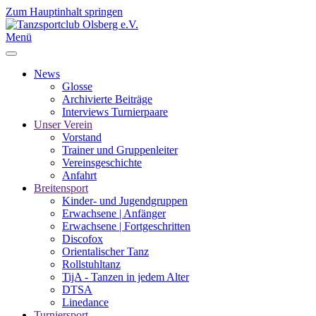
Zum Hauptinhalt springen
Menü
News
Glosse
Archivierte Beiträge
Interviews Turnierpaare
Unser Verein
Vorstand
Trainer und Gruppenleiter
Vereinsgeschichte
Anfahrt
Breitensport
Kinder- und Jugendgruppen
Erwachsene | Anfänger
Erwachsene | Fortgeschritten
Discofox
Orientalischer Tanz
Rollstuhltanz
TijA - Tanzen in jedem Alter
DTSA
Linedance
Turniersport