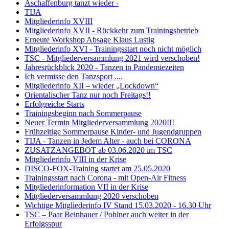
Aschaffenburg tanzt wieder -
TIJA
Mitgliederinfo XVIII
Mitgliederinfo XVII - Rückkehr zum Trainingsbetrieb
Erneute Workshop Absage Klaus Lustig
Mitgliederinfo XVI - Trainingsstart noch nicht möglich
TSC - Mitgliederversammlung 2021 wird verschoben!
Jahresrückblick 2020 - Tanzen in Pandemiezeiten
Ich vermisse den Tanzsport ....
Mitgliederinfo XII – wieder „Lockdown“
Orientalischer Tanz nur noch Freitags!!
Erfolgreiche Starts
Trainingsbeginn nach Sommerpause
Neuer Termin Mitgliederversammlung 2020!!!
Frühzeitige Sommerpause Kinder- und Jugendgruppen
TIJA - Tanzen in Jedem Alter - auch bei CORONA
ZUSATZANGEBOT ab 03.06.2020 im TSC
Mitgliederinfo VIII in der Krise
DISCO-FOX-Training startet am 25.05.2020
Trainingsstart nach Corona - mit Open-Air Fitness
Mitgliederinformation VII in der Krise
Mitgliederversammlung 2020 verschoben
Wichtige Mitgliederinfo IV Stand 15.03.2020 - 16.30 Uhr
TSC – Paar Beinhauer / Pohlner auch weiter in der
Erfolgsspur