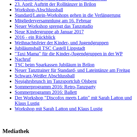
23. April: Auftritt der Rollitänzer in Brilon
Workshop-Abschlussball
Standard/Latein-Workshops gehen in die Verlängerung
Mitgliederversammlung am 16. Februar
Neuer Workshop sprengt das Tanzstudio
Neue Kindergruppe ab Januar 2017
2016 - ein Rückblick
Weihnachtsfeier der Kinder- und Jugendgruppen
Jubiläumsball TSC Castell Lippstadt
"Taxi Mama" für die Kinder-/Jugendgruppen in der WP
Nachruf
TSC beim Sparkassen Jubiläum in Brilon
Neuer Tanztrainer für Standard- und Lateintänze am Freitag
Schwarz-Weißer Abschlussball
Neujahrsbrunch im Tanzsportclub Olsberg
Sommerprogramm 2016: Retro-Tanzparty
Sommerprogramm 2016: Ballett
Der Workshop "Discofox meets Latin" mit Sarah Latton und
Klaus Lustig
Workshop mit Sarah Latton und Klaus Lustig
Mediathek