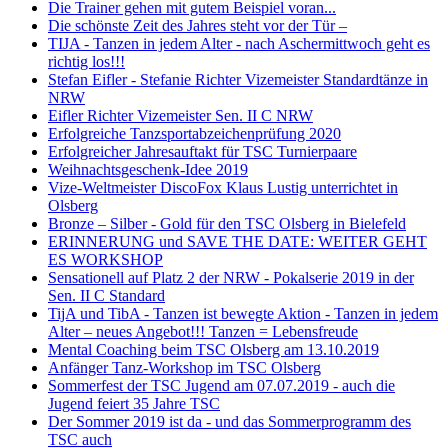
Die Trainer gehen mit gutem Beispiel voran...
Die schönste Zeit des Jahres steht vor der Tür –
TIJA - Tanzen in jedem Alter - nach Aschermittwoch geht es
richtig los!!!
Stefan Eifler - Stefanie Richter Vizemeister Standardtänze in
NRW
Eifler Richter Vizemeister Sen. II C NRW
Erfolgreiche Tanzsportabzeichenprüfung 2020
Erfolgreicher Jahresauftakt für TSC Turnierpaare
Weihnachtsgeschenk-Idee 2019
Vize-Weltmeister DiscoFox Klaus Lustig unterrichtet in
Olsberg
Bronze – Silber - Gold für den TSC Olsberg in Bielefeld
ERINNERUNG und SAVE THE DATE: WEITER GEHT
ES WORKSHOP
Sensationell auf Platz 2 der NRW - Pokalserie 2019 in der
Sen. II C Standard
TijA und TibA - Tanzen ist bewegte Aktion - Tanzen in jedem
Alter – neues Angebot!!! Tanzen = Lebensfreude
Mental Coaching beim TSC Olsberg am 13.10.2019
Anfänger Tanz-Workshop im TSC Olsberg
Sommerfest der TSC Jugend am 07.07.2019 - auch die
Jugend feiert 35 Jahre TSC
Der Sommer 2019 ist da - und das Sommerprogramm des
TSC auch