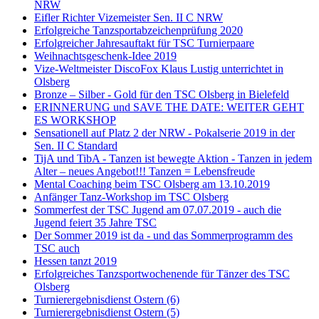
NRW
Eifler Richter Vizemeister Sen. II C NRW
Erfolgreiche Tanzsportabzeichenprüfung 2020
Erfolgreicher Jahresauftakt für TSC Turnierpaare
Weihnachtsgeschenk-Idee 2019
Vize-Weltmeister DiscoFox Klaus Lustig unterrichtet in
Olsberg
Bronze – Silber - Gold für den TSC Olsberg in Bielefeld
ERINNERUNG und SAVE THE DATE: WEITER GEHT
ES WORKSHOP
Sensationell auf Platz 2 der NRW - Pokalserie 2019 in der
Sen. II C Standard
TijA und TibA - Tanzen ist bewegte Aktion - Tanzen in jedem
Alter – neues Angebot!!! Tanzen = Lebensfreude
Mental Coaching beim TSC Olsberg am 13.10.2019
Anfänger Tanz-Workshop im TSC Olsberg
Sommerfest der TSC Jugend am 07.07.2019 - auch die
Jugend feiert 35 Jahre TSC
Der Sommer 2019 ist da - und das Sommerprogramm des
TSC auch
Hessen tanzt 2019
Erfolgreiches Tanzsportwochenende für Tänzer des TSC
Olsberg
Turnierergebnisdienst Ostern (6)
Turnierergebnisdienst Ostern (5)