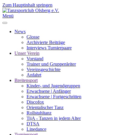
Zum Hauptinhalt springen
Menü
News
Glosse
Archivierte Beiträge
Interviews Turnierpaare
Unser Verein
Vorstand
Trainer und Gruppenleiter
Vereinsgeschichte
Anfahrt
Breitensport
Kinder- und Jugendgruppen
Erwachsene | Anfänger
Erwachsene | Fortgeschritten
Discofox
Orientalischer Tanz
Rollstuhltanz
TijA - Tanzen in jedem Alter
DTSA
Linedance
Turniersport