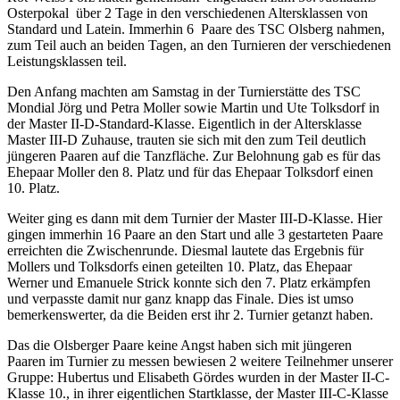
Osterpokal über 2 Tage in den verschiedenen Altersklassen von
Standard und Latein. Immerhin 6 Paare des TSC Olsberg nahmen,
zum Teil auch an beiden Tagen, an den Turnieren der verschiedenen
Leistungsklassen teil.
Den Anfang machten am Samstag in der Turnierstätte des TSC
Mondial Jörg und Petra Moller sowie Martin und Ute Tolksdorf in
der Master II-D-Standard-Klasse. Eigentlich in der Altersklasse
Master III-D Zuhause, trauten sie sich mit den zum Teil deutlich
jüngeren Paaren auf die Tanzfläche. Zur Belohnung gab es für das
Ehepaar Moller den 8. Platz und für das Ehepaar Tolksdorf einen
10. Platz.
Weiter ging es dann mit dem Turnier der Master III-D-Klasse. Hier
gingen immerhin 16 Paare an den Start und alle 3 gestarteten Paare
erreichten die Zwischenrunde. Diesmal lautete das Ergebnis für
Mollers und Tolksdorfs einen geteilten 10. Platz, das Ehepaar
Werner und Emanuele Strick konnte sich den 7. Platz erkämpfen
und verpasste damit nur ganz knapp das Finale. Dies ist umso
bemerkenswerter, da die Beiden erst ihr 2. Turnier getanzt haben.
Das die Olsberger Paare keine Angst haben sich mit jüngeren
Paaren im Turnier zu messen bewiesen 2 weitere Teilnehmer unserer
Gruppe: Hubertus und Elisabeth Gördes wurden in der Master II-C-
Klasse 10., in ihrer eigentlichen Startklasse, der Master III-C-Klasse