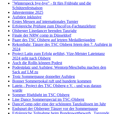
"Winterspeck bye-bye" - fit fürs Frühjahr und die
Schützenfestsaison
Jahrestermine 2025
Aufstieg inklusive
Erstes Messen auf internationales Turnier
Erfolgreiche Prüfung zum DiscoFox-Fachtanzlehrer
Olsberger Linedancer beenden Tanzjahr
Finale der NRW comp in Düsseldorf
Paare des TSC Olsberg auf letzten Medaillenjagden
Rekordjahr: Tänzer des TSC Olsberg feiern den 7. Aufstieg in
2024
Project Latin zum Erfolg geführt, Vize-Meister Lateintanz
2024 geht nach Olsberg
Auch die Rollis können Podest
Podestplatz und Aufstieg: Wentorp/Meschgbu machen den
Sack auf LM zu
Trotz Sommerpause doppelter Aufstieg
Bonner Sommerpokal ruft und hunderte kommen
Latein - Project des TSC Olsberg e.V. - und was daraus
wurde
Sommer Highlight im TSC Olsberg
Line Dance Sommerspecial im TSC-Olsberg
DanceComp oder eine der schönsten Tanzkulissen im Jahr
Endspurt der Olsberger Tänzer vor der Sommerpause
Erfolgreiche Teilnahme beim Bundeswettbewerb „Tanzende