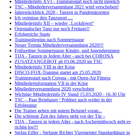
Mitgliederinfo XVI - Trainingsstart noch nicht möglich
TSC - Mitgliederversammlung 2021 wird verschoben!
Jahresrückblick 2020 - Tanzen in Pandemiezeiten
Ich vermisse den Tanzsport ....
Mitgliederinfo XII – wieder „Lockdown“
Orientalischer Tanz nur noch Freitags!!
Erfolgreiche Starts
Trainingsbeginn nach Sommerpause
Neuer Termin Mitgliederversammlung 2020!!!
Frühzeitige Sommerpause Kinder- und Jugendgruppen
TIJA - Tanzen in Jedem Alter - auch bei CORONA
ZUSATZANGEBOT ab 03.06.2020 im TSC
Mitgliederinfo VIII in der Krise
DISCO-FOX-Training startet am 25.05.2020
Trainingsstart nach Corona - mit Open-Air Fitness
Mitgliederinformation VII in der Krise
Mitgliederversammlung 2020 verschoben
Wichtige Mitgliederinfo IV Stand 15.03.2020 - 16.30 Uhr
TSC – Paar Beinhauer / Pohlner auch weiter in der
Erfolgsspur
Die Trainer gehen mit gutem Beispiel voran...
Die schönste Zeit des Jahres steht vor der Tür –
TIJA - Tanzen in jedem Alter - nach Aschermittwoch geht es
richtig los!!!
Stefan Eifler - Stefanie Richter Vizemeister Standardtänze in