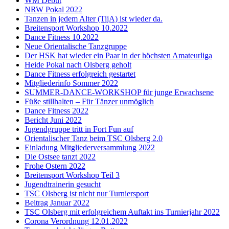
WM Debüt
NRW Pokal 2022
Tanzen in jedem Alter (TijA) ist wieder da.
Breitensport Workshop 10.2022
Dance Fitness 10.2022
Neue Orientalische Tanzgruppe
Der HSK hat wieder ein Paar in der höchsten Amateurliga
Heide Pokal nach Olsberg geholt
Dance Fitness erfolgreich gestartet
Mitgliederinfo Sommer 2022
SUMMER-DANCE-WORKSHOP für junge Erwachsene
Füße stillhalten – Für Tänzer unmöglich
Dance Fitness 2022
Bericht Juni 2022
Jugendgruppe tritt in Fort Fun auf
Orientalischer Tanz beim TSC Olsberg 2.0
Einladung Mitgliederversammlung 2022
Die Ostsee tanzt 2022
Frohe Ostern 2022
Breitensport Workshop Teil 3
Jugendtrainerin gesucht
TSC Olsberg ist nicht nur Turniersport
Beitrag Januar 2022
TSC Olsberg mit erfolgreichem Auftakt ins Turnierjahr 2022
Corona Verordnung 12.01.2022