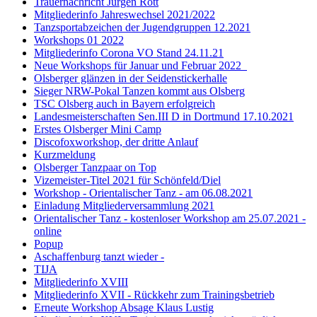
Trauernachricht Jürgen Rott
Mitgliederinfo Jahreswechsel 2021/2022
Tanzsportabzeichen der Jugendgruppen 12.2021
Workshops 01 2022
Mitgliederinfo Corona VO Stand 24.11.21
Neue Workshops für Januar und Februar 2022
Olsberger glänzen in der Seidenstickerhalle
Sieger NRW-Pokal Tanzen kommt aus Olsberg
TSC Olsberg auch in Bayern erfolgreich
Landesmeisterschaften Sen.III D in Dortmund 17.10.2021
Erstes Olsberger Mini Camp
Discofoxworkshop, der dritte Anlauf
Kurzmeldung
Olsberger Tanzpaar on Top
Vizemeister-Titel 2021 für Schönfeld/Diel
Workshop - Orientalischer Tanz - am 06.08.2021
Einladung Mitgliederversammlung 2021
Orientalischer Tanz - kostenloser Workshop am 25.07.2021 -
online
Popup
Aschaffenburg tanzt wieder -
TIJA
Mitgliederinfo XVIII
Mitgliederinfo XVII - Rückkehr zum Trainingsbetrieb
Erneute Workshop Absage Klaus Lustig