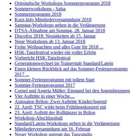
Orientalische Workshops Sommerprogramm 2018
Sommerworkshops - Salsa
Sommerprogramm 2018
Kurz-Info Mitgliederversammlung 2018
Samstag-Workshops gehen in die Verlängerung
DTSA-Abnahme am Sonntag, 28. Januar 2018
Discofox 2018: Neuigkeiten ab 15. Januar
Neue Workshops ab 13. Januar 2018
Frohe Weihnachten und alles Gute für 2018 ...
HSK-Tanzfestival wieder ein voller Erfolg
Vorbericht HSK-Tanzfestival
Generationswechsel im Trainerstab Standard/Latein
Einen kleinen Rückblick auf das Sommer-Ferienprogramm
2017 ...
Sommer-Ferienprogramm mit tollem Start
Sommer-Ferienprogramm 2017
Cornel und Angela Müller: Einstand bei den Jugendgruppen
Vier Auftritte in einer Woche....
Autosalon Brilon: Zwei Auftritte Kinder/Jugend
22. April: TSC wirkt beim Frühlingskonzert mit
23. April: Auftritt der Rollitänzer in Brilon
Workshop-Abschlussball
Standard/Latein-Workshops gehen in die Verlängerung
Mitgliederversammlung am 16. Februar
Neuer Workshop sprengt das Tanzstudio