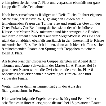
erkämpften sie sich den 7. Platz und verpassten ebenfalls nur ganz
knapp die Finale-Teilnahme.
Noch besser machten es Rüdiger und Delia Fuchs. In ihrer eigenen
Startklasse, der Master IV-B, gelang den Beiden bei 7
teilnehmenden Paaren der Turnier-Sieg und somit der Gewinn des
Oster-Pokals. Zur Belohnung durften sie in der nächsthöheren
Klasse, der Master IV-A mittanzen und hier errangen die Beiden
mit Platz 2 erneut einen Platz auf dem Sieger-Podest. Was sie aber
nicht davon abhielt, ebenfalls zusätzlich in der jüngeren III-B-Klasse
mitzumischen. Es sollte sich lohnen, denn auch hier schafften sie bei
8 teilnehmenden Paaren den Sprung aufs Treppchen mit einem
tollen 3. Platz.
Als letztes Paar der Olsberger Gruppe starteten am Abend dann
Thomas und Anne Schwartz in der Master III-A-Klasse. Bei 13
gestarteten Paaren wurde die Zwischenrunde erreicht, Platz 8
bedeutete aber leider dann ein vorzeitiges Turnier-Ende und
verpasstes Finale.
Weiter ging es dann an Turnier-Tag 2 in der Aula des
Stadtgymnasiums in Porz.
Hier wurden folgende Ergebnisse erzielt: Jörg und Petra Moller
schafften es in ihrer Altersgruppe diesmal bei 16 gestarteten Paaren