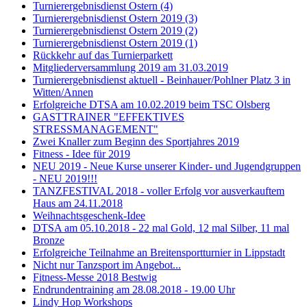
Turnierergebnisdienst Ostern (4)
Turnierergebnisdienst Ostern 2019 (3)
Turnierergebnisdienst Ostern 2019 (2)
Turnierergebnisdienst Ostern 2019 (1)
Rückkehr auf das Turnierparkett
Mitgliederversammlung 2019 am 31.03.2019
Turnierergebnisdienst aktuell - Beinhauer/Pohlner Platz 3 in
Witten/Annen
Erfolgreiche DTSA am 10.02.2019 beim TSC Olsberg
GASTTRAINER "EFFEKTIVES
STRESSMANAGEMENT"
Zwei Knaller zum Beginn des Sportjahres 2019
Fitness - Idee für 2019
NEU 2019 - Neue Kurse unserer Kinder- und Jugendgruppen
- NEU 2019!!!
TANZFESTIVAL 2018 - voller Erfolg vor ausverkauftem
Haus am 24.11.2018
Weihnachtsgeschenk-Idee
DTSA am 05.10.2018 - 22 mal Gold, 12 mal Silber, 11 mal
Bronze
Erfolgreiche Teilnahme an Breitensportturnier in Lippstadt
Nicht nur Tanzsport im Angebot...
Fitness-Messe 2018 Bestwig
Endrundentraining am 28.08.2018 - 19.00 Uhr
Lindy Hop Workshops