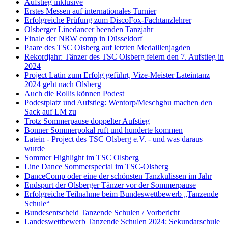
Aufstieg inklusive
Erstes Messen auf internationales Turnier
Erfolgreiche Prüfung zum DiscoFox-Fachtanzlehrer
Olsberger Linedancer beenden Tanzjahr
Finale der NRW comp in Düsseldorf
Paare des TSC Olsberg auf letzten Medaillenjagden
Rekordjahr: Tänzer des TSC Olsberg feiern den 7. Aufstieg in
2024
Project Latin zum Erfolg geführt, Vize-Meister Lateintanz
2024 geht nach Olsberg
Auch die Rollis können Podest
Podestplatz und Aufstieg: Wentorp/Meschgbu machen den
Sack auf LM zu
Trotz Sommerpause doppelter Aufstieg
Bonner Sommerpokal ruft und hunderte kommen
Latein - Project des TSC Olsberg e.V. - und was daraus
wurde
Sommer Highlight im TSC Olsberg
Line Dance Sommerspecial im TSC-Olsberg
DanceComp oder eine der schönsten Tanzkulissen im Jahr
Endspurt der Olsberger Tänzer vor der Sommerpause
Erfolgreiche Teilnahme beim Bundeswettbewerb „Tanzende
Schule“
Bundesentscheid Tanzende Schulen / Vorbericht
Landeswettbewerb Tanzende Schulen 2024: Sekundarschule