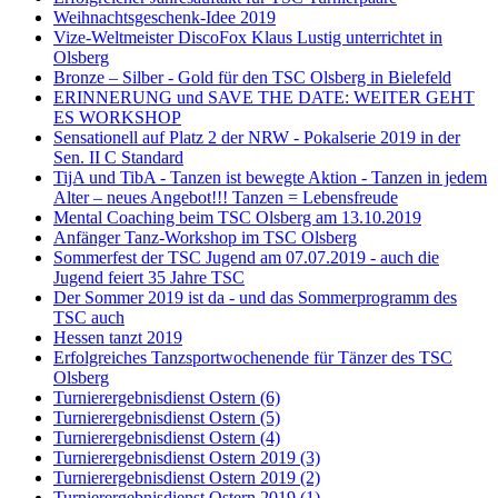
Weihnachtsgeschenk-Idee 2019
Vize-Weltmeister DiscoFox Klaus Lustig unterrichtet in
Olsberg
Bronze – Silber - Gold für den TSC Olsberg in Bielefeld
ERINNERUNG und SAVE THE DATE: WEITER GEHT
ES WORKSHOP
Sensationell auf Platz 2 der NRW - Pokalserie 2019 in der
Sen. II C Standard
TijA und TibA - Tanzen ist bewegte Aktion - Tanzen in jedem
Alter – neues Angebot!!! Tanzen = Lebensfreude
Mental Coaching beim TSC Olsberg am 13.10.2019
Anfänger Tanz-Workshop im TSC Olsberg
Sommerfest der TSC Jugend am 07.07.2019 - auch die
Jugend feiert 35 Jahre TSC
Der Sommer 2019 ist da - und das Sommerprogramm des
TSC auch
Hessen tanzt 2019
Erfolgreiches Tanzsportwochenende für Tänzer des TSC
Olsberg
Turnierergebnisdienst Ostern (6)
Turnierergebnisdienst Ostern (5)
Turnierergebnisdienst Ostern (4)
Turnierergebnisdienst Ostern 2019 (3)
Turnierergebnisdienst Ostern 2019 (2)
Turnierergebnisdienst Ostern 2019 (1)