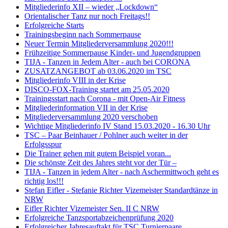
Mitgliederinfo XII – wieder „Lockdown“
Orientalischer Tanz nur noch Freitags!!
Erfolgreiche Starts
Trainingsbeginn nach Sommerpause
Neuer Termin Mitgliederversammlung 2020!!!
Frühzeitige Sommerpause Kinder- und Jugendgruppen
TIJA - Tanzen in Jedem Alter - auch bei CORONA
ZUSATZANGEBOT ab 03.06.2020 im TSC
Mitgliederinfo VIII in der Krise
DISCO-FOX-Training startet am 25.05.2020
Trainingsstart nach Corona - mit Open-Air Fitness
Mitgliederinformation VII in der Krise
Mitgliederversammlung 2020 verschoben
Wichtige Mitgliederinfo IV Stand 15.03.2020 - 16.30 Uhr
TSC – Paar Beinhauer / Pohlner auch weiter in der
Erfolgsspur
Die Trainer gehen mit gutem Beispiel voran...
Die schönste Zeit des Jahres steht vor der Tür –
TIJA - Tanzen in jedem Alter - nach Aschermittwoch geht es
richtig los!!!
Stefan Eifler - Stefanie Richter Vizemeister Standardtänze in
NRW
Eifler Richter Vizemeister Sen. II C NRW
Erfolgreiche Tanzsportabzeichenprüfung 2020
Erfolgreicher Jahresauftakt für TSC Turnierpaare