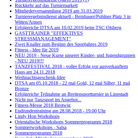
Rückkehr auf das Turnierparkett
Mitgliederversammlung 2019 am 31.03.2019
Turnierergebnisdienst aktuell - Beinhauer/Pohlner Platz 3 in
Witten/Annen
Erfolgreiche DTSA am 10.02.2019 beim TSC Olsberg
GASTTRAINER "EFFEKTIVES
STRESSMANAGEMENT"
Zwei Knaller zum Beginn des Sportjahres 2019
Fitness - Idee für 2019
NEU 2019 - Neue Kurse unserer Kinder- und Jugendgruppen
- NEU 2019!!!
TANZFESTIVAL 2018 - voller Erfolg vor ausverkauftem
Haus am 24.11.2018
Weihnachtsgeschenk-Idee
DTSA am 05.10.2018 - 22 mal Gold, 12 mal Silber, 11 mal
Bronze
Erfolgreiche Teilnahme an Breitensportturnier in Lippstadt
Nicht nur Tanzsport im Angebot...
Fitness-Messe 2018 Bestwig
Endrundentraining am 28.08.2018 - 19.00 Uhr
Lindy Hop Workshops
Orientalische Workshops Sommerprogramm 2018
Sommerworkshops - Salsa
Sommerprogramm 2018