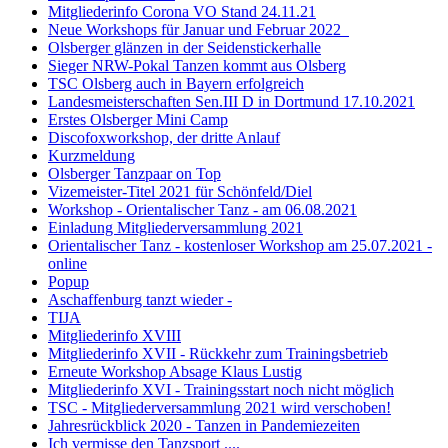
Mitgliederinfo Corona VO Stand 24.11.21
Neue Workshops für Januar und Februar 2022
Olsberger glänzen in der Seidenstickerhalle
Sieger NRW-Pokal Tanzen kommt aus Olsberg
TSC Olsberg auch in Bayern erfolgreich
Landesmeisterschaften Sen.III D in Dortmund 17.10.2021
Erstes Olsberger Mini Camp
Discofoxworkshop, der dritte Anlauf
Kurzmeldung
Olsberger Tanzpaar on Top
Vizemeister-Titel 2021 für Schönfeld/Diel
Workshop - Orientalischer Tanz - am 06.08.2021
Einladung Mitgliederversammlung 2021
Orientalischer Tanz - kostenloser Workshop am 25.07.2021 -
online
Popup
Aschaffenburg tanzt wieder -
TIJA
Mitgliederinfo XVIII
Mitgliederinfo XVII - Rückkehr zum Trainingsbetrieb
Erneute Workshop Absage Klaus Lustig
Mitgliederinfo XVI - Trainingsstart noch nicht möglich
TSC - Mitgliederversammlung 2021 wird verschoben!
Jahresrückblick 2020 - Tanzen in Pandemiezeiten
Ich vermisse den Tanzsport ....