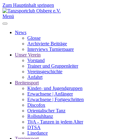
Zum Hauptinhalt springen
Menü
News
Glosse
Archivierte Beiträge
Interviews Turnierpaare
Unser Verein
Vorstand
Trainer und Gruppenleiter
Vereinsgeschichte
Anfahrt
Breitensport
Kinder- und Jugendgruppen
Erwachsene | Anfänger
Erwachsene | Fortgeschritten
Discofox
Orientalischer Tanz
Rollstuhltanz
TijA - Tanzen in jedem Alter
DTSA
Linedance
Turniersport