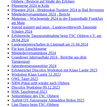
Olsberg / Bestwig auf Straße des Erfolges
Pfingstrose 2024 in Köln
Pfingsten 2024 - Heidepokal-Turniere 2024 in Bad Bevensen
Mitgliederversammlung 2024 - Bericht
Muttertag – Wochenende 2024 in der Eissporthalle Frankfurt
am Main
Jugend trainiert und tanzt - Landeswettbewerb Tanzende
Schulen 2024
Erfolgreiche Tanzsportabnahme beim TSC Olsberg e.V. am
28.04.2024
Landesmeisterschaften in Lippstadt am 21.04.2024
Für kurz Entschlossene
Mitgliederversammlung 2024
Grandioser Jahresauftakt 2024 - Berichte aus dem
Turniersport
Jahresbegruessungsfeier 2024
Erfolgreicher Discofox Workshop mit Klaus Lustig 2023
Workshop Klaus Lustig 12.2023
OWL Tanzt 2023
NRW-Pokal geht wieder nach Olsberg
Discofox Workshop 09.12.2023
HSK Tanzfestival 2023
Spitzenbilanz des TSC Olsberg
Auftritt OT-Tanzgruppe Altstadtfest Brilon 2023
Line Dance beim TSC-Olsberg