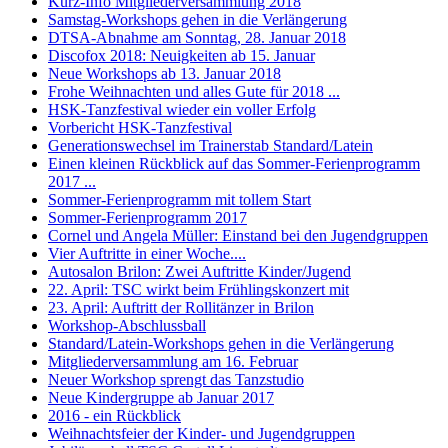
Kurz-Info Mitgliederversammlung 2018
Samstag-Workshops gehen in die Verlängerung
DTSA-Abnahme am Sonntag, 28. Januar 2018
Discofox 2018: Neuigkeiten ab 15. Januar
Neue Workshops ab 13. Januar 2018
Frohe Weihnachten und alles Gute für 2018 ...
HSK-Tanzfestival wieder ein voller Erfolg
Vorbericht HSK-Tanzfestival
Generationswechsel im Trainerstab Standard/Latein
Einen kleinen Rückblick auf das Sommer-Ferienprogramm
2017 ...
Sommer-Ferienprogramm mit tollem Start
Sommer-Ferienprogramm 2017
Cornel und Angela Müller: Einstand bei den Jugendgruppen
Vier Auftritte in einer Woche....
Autosalon Brilon: Zwei Auftritte Kinder/Jugend
22. April: TSC wirkt beim Frühlingskonzert mit
23. April: Auftritt der Rollitänzer in Brilon
Workshop-Abschlussball
Standard/Latein-Workshops gehen in die Verlängerung
Mitgliederversammlung am 16. Februar
Neuer Workshop sprengt das Tanzstudio
Neue Kindergruppe ab Januar 2017
2016 - ein Rückblick
Weihnachtsfeier der Kinder- und Jugendgruppen