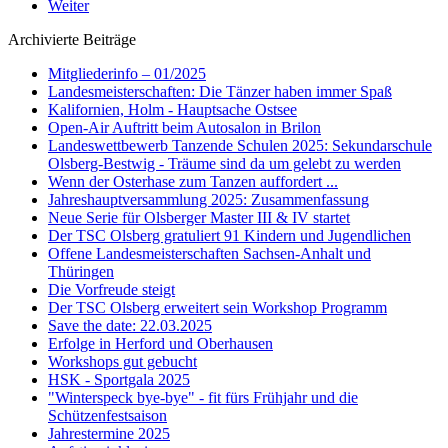
Weiter
Archivierte Beiträge
Mitgliederinfo – 01/2025
Landesmeisterschaften: Die Tänzer haben immer Spaß
Kalifornien, Holm - Hauptsache Ostsee
Open-Air Auftritt beim Autosalon in Brilon
Landeswettbewerb Tanzende Schulen 2025: Sekundarschule
Olsberg-Bestwig - Träume sind da um gelebt zu werden
Wenn der Osterhase zum Tanzen auffordert ...
Jahreshauptversammlung 2025: Zusammenfassung
Neue Serie für Olsberger Master III & IV startet
Der TSC Olsberg gratuliert 91 Kindern und Jugendlichen
Offene Landesmeisterschaften Sachsen-Anhalt und
Thüringen
Die Vorfreude steigt
Der TSC Olsberg erweitert sein Workshop Programm
Save the date: 22.03.2025
Erfolge in Herford und Oberhausen
Workshops gut gebucht
HSK - Sportgala 2025
"Winterspeck bye-bye" - fit fürs Frühjahr und die
Schützenfestsaison
Jahrestermine 2025