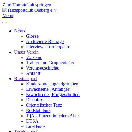
Zum Hauptinhalt springen
Menü
News
Glosse
Archivierte Beiträge
Interviews Turnierpaare
Unser Verein
Vorstand
Trainer und Gruppenleiter
Vereinsgeschichte
Anfahrt
Breitensport
Kinder- und Jugendgruppen
Erwachsene | Anfänger
Erwachsene | Fortgeschritten
Discofox
Orientalischer Tanz
Rollstuhltanz
TijA - Tanzen in jedem Alter
DTSA
Linedance
Turniersport