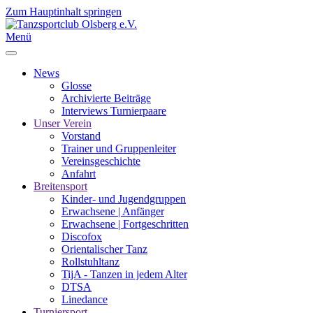
Zum Hauptinhalt springen
Menü
News
Glosse
Archivierte Beiträge
Interviews Turnierpaare
Unser Verein
Vorstand
Trainer und Gruppenleiter
Vereinsgeschichte
Anfahrt
Breitensport
Kinder- und Jugendgruppen
Erwachsene | Anfänger
Erwachsene | Fortgeschritten
Discofox
Orientalischer Tanz
Rollstuhltanz
TijA - Tanzen in jedem Alter
DTSA
Linedance
Turniersport