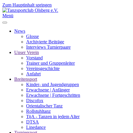
Zum Hauptinhalt springen
Menü
News
Glosse
Archivierte Beiträge
Interviews Turnierpaare
Unser Verein
Vorstand
Trainer und Gruppenleiter
Vereinsgeschichte
Anfahrt
Breitensport
Kinder- und Jugendgruppen
Erwachsene | Anfänger
Erwachsene | Fortgeschritten
Discofox
Orientalischer Tanz
Rollstuhltanz
TijA - Tanzen in jedem Alter
DTSA
Linedance
Turniersport