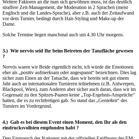
Weitere Faktoren an die man sich gewöhnen muss, ist das deutlich
straffere Zeit-Management, die Moderation in 2 Sprachen (meist
Englisch und die Landes-Sprache), aber z.B. auch der Zeitaufwand
vor dem Turnier, bedingt durch Hair-Styling und Make-up der
Dame.
Solche Termine liegen manchmal auch um 4.30 Uhr morgens.
3.) Wie nervös seid Ihr beim Betreten der Tanzfläche gewesen
?
Nervös waren wir Beide eigentlich nicht, ich würde die Emotionen
eher als „positiv aufmerksam oder angespannt“ bezeichnen. Dies lag
sicher zum Einen an der Tatsache, dass wir bereits seit gut einem
Jahr auch an internationalen Turnieren teilnehmen (z.B. Antwerpen,
Blackpool, Wien), zum Anderen aber sicher auch daran, dass wir im
Gegensatz zu den Spitzen-Paaren keine „Top-Ergebnis-Ansprüche“
hatten, die es zu rechtfertigen gab. So stand das „Genießen“ des
Turniers im Vordergrund.
4.) Gab es bei diesem Event einen Moment, den Ihr als den
eindrucksvollsten empfunden habt ?
Den Einmarsch der Nationen mit der offiziellen Eröffnung der EM