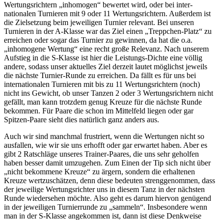
Wertungsrichtern „inhomogen“ bewertet wird, oder bei inter-
nationalen Turnieren mit 9 oder 11 Wertungsrichtern. Außerdem ist
die Zielsetzung beim jeweiligen Turnier relevant. Bei unseren
Turnieren in der A-Klasse war das Ziel einen „Treppchen-Platz“ zu
erreichen oder sogar das Turnier zu gewinnen, da hat die o.a.
„inhomogene Wertung“ eine recht große Relevanz. Nach unserem
Aufstieg in die S-Klasse ist hier die Leistungs-Dichte eine völlig
andere, sodass unser aktuelles Ziel derzeit lautet möglichst jeweils
die nächste Turnier-Runde zu erreichen. Da fällt es für uns bei
internationalen Turnieren mit bis zu 11 Wertungsrichtern (noch)
nicht ins Gewicht, ob unser Tanzen 2 oder 3 Wertungsrichtern nicht
gefällt, man kann trotzdem genug Kreuze für die nächste Runde
bekommen. Für Paare die schon im Mittelfeld liegen oder gar
Spitzen-Paare sieht dies natürlich ganz anders aus.
Auch wir sind manchmal frustriert, wenn die Wertungen nicht so
ausfallen, wie wir sie uns erhofft oder gar erwartet haben. Aber es
gibt 2 Ratschläge unseres Trainer-Paares, die uns sehr geholfen
haben besser damit umzugehen. Zum Einen der Tip sich nicht über
„nicht bekommene Kreuze“ zu ärgern, sondern die erhaltenen
Kreuze wertzuschätzen, denn diese bedeuten strenggenommen, dass
der jeweilige Wertungsrichter uns in diesem Tanz in der nächsten
Runde wiedersehen möchte. Also geht es darum hiervon genügend
in der jeweiligen Turnierrunde zu „sammeln“. Insbesondere wenn
man in der S-Klasse angekommen ist, dann ist diese Denkweise