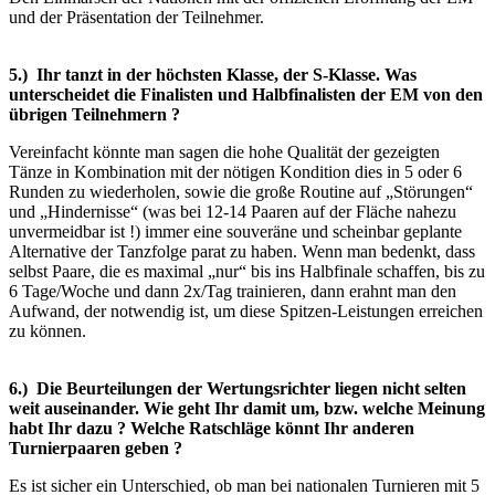
und der Präsentation der Teilnehmer.
5.) Ihr tanzt in der höchsten Klasse, der S-Klasse. Was
unterscheidet die Finalisten und Halbfinalisten der EM von den
übrigen Teilnehmern ?
Vereinfacht könnte man sagen die hohe Qualität der gezeigten
Tänze in Kombination mit der nötigen Kondition dies in 5 oder 6
Runden zu wiederholen, sowie die große Routine auf „Störungen“
und „Hindernisse“ (was bei 12-14 Paaren auf der Fläche nahezu
unvermeidbar ist !) immer eine souveräne und scheinbar geplante
Alternative der Tanzfolge parat zu haben. Wenn man bedenkt, dass
selbst Paare, die es maximal „nur“ bis ins Halbfinale schaffen, bis zu
6 Tage/Woche und dann 2x/Tag trainieren, dann erahnt man den
Aufwand, der notwendig ist, um diese Spitzen-Leistungen erreichen
zu können.
6.) Die Beurteilungen der Wertungsrichter liegen nicht selten
weit auseinander. Wie geht Ihr damit um, bzw. welche Meinung
habt Ihr dazu ? Welche Ratschläge könnt Ihr anderen
Turnierpaaren geben ?
Es ist sicher ein Unterschied, ob man bei nationalen Turnieren mit 5