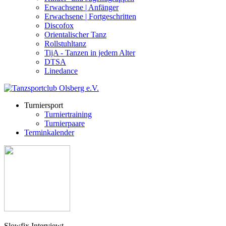
Erwachsene | Anfänger
Erwachsene | Fortgeschritten
Discofox
Orientalischer Tanz
Rollstuhltanz
TijA - Tanzen in jedem Alter
DTSA
Linedance
Turniersport
Turniertraining
Turnierpaare
Terminkalender
Slowfix Interviewt ...