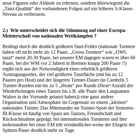
neue Figuren oder Abläufe zu erlernen, sondern überwiegend die
„Tanz-Qualität“ der vorhandenen Folgen auf ein höheres S-Klasse-
Niveau zu verbessern.
2.) Wie unterscheidet sich die Stimmung auf einer Europa-
Meisterschaft von nationalen Wettkämpfen ?
Bedingt durch die deutlich größeren Start-Felder (nationale Turniere
haben oft nicht mehr als 12 Paare, „Gross-Turniere“ wie „OWL
tanzt“ meist 20-30 Paare, bei unserer EM dagegen waren es über 60
Paare, bei der WM vor 2 Jahren in Bremen knapp 200 Paare !!)
ergibt sich aus der Notwendigkeit eines erheblich größeren
Austragungsortes, der viel größeren Tanzfläche (mit bis zu 12
Paaren pro Heat) und der längeren Turnier-Dauer (in Cambrils 5
Turnier-Runden mit bis zu 5 „Heats“ pro Runde (Heat=Anzahl der
Wiederholungen eines Tanzes bis z.B. alle Paare den Langsamen
Walzer in der Vorrunde getanzt haben)) eine ganz andere
Organisation und Atmosphäre im Gegensatz zu einem „kleinen“
nationalen Turnier. Das Miteinander im Turnier-Sport der Senioren-
III-Klasse ist häufig von Spass am Tanzen, Freundschaft und
Rücksichtnahme geprägt, bei internationalen Turnieren und hier
insbesondere bei einer EM tritt verständlicher-weise der Ehrgeiz der
Spitzen-Paare deutlich mehr zu Tage.