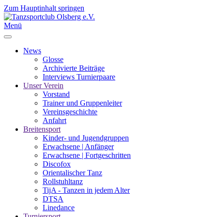
Zum Hauptinhalt springen
Menü
News
Glosse
Archivierte Beiträge
Interviews Turnierpaare
Unser Verein
Vorstand
Trainer und Gruppenleiter
Vereinsgeschichte
Anfahrt
Breitensport
Kinder- und Jugendgruppen
Erwachsene | Anfänger
Erwachsene | Fortgeschritten
Discofox
Orientalischer Tanz
Rollstuhltanz
TijA - Tanzen in jedem Alter
DTSA
Linedance
Turniersport